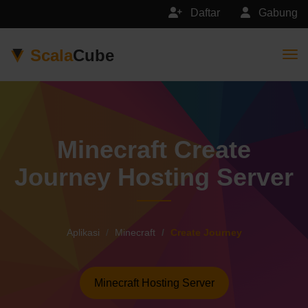
Daftar
Gabung
Scala
Cube
Togg
Minecraft Create
Journey Hosting Server
Aplikasi
Minecraft
Create Journey
Minecraft Hosting Server