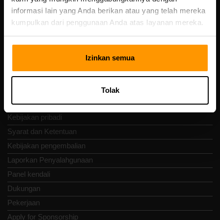
Vesivärava tn 50-201, 10152
informasi lain yang Anda berikan atau yang telah mereka
kumpulkan dari penggunaan Anda atas layanan mereka.
Izinkan semua
Nav Cepat
Ulasan
Tolak
Kontak
Kebijakan pribadi
Syarat dan Ketentuan
Kebijakan pengembalian
Laporkan Penyalahgunaan
Panel kendali
Dukungan
Pekerjaan
Apply for Sponsorship