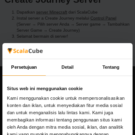
Dapatkan
server Minecraft
dari ScalaCube
Instal server a Create Journey melalui
Control Panel
(Server → Pilih server Anda → Server game → Tambahkan
Server Game → Create Journey)
Selamat bermain di server!
Persetujuan
Detail
Tentang
Perusahaan kami
Situs web ini menggunakan cookie
Kami menggunakan cookie untuk mempersonalisasikan
konten dan iklan, untuk menyediakan fitur media sosial
Scalable Hosting Solutions OÜ
dan untuk menganalisis lalu lintas kami. Kami juga
Kode registrasi: 14652605
membagikan informasi tentang penggunaan situs kami
nomor PPN: EE102133820
oleh Anda dengan mitra media sosial, iklan, dan analitik
Alamat: Harju maakond, Tallinn, Kesklinna linnaosa,
kami yang mungkin menggabungkannya dengan