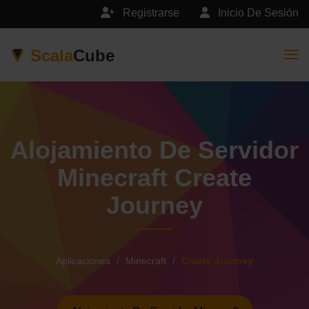
Registrarse
Inicio De Sesión
Scala
Cube
Togg
Alojamiento De Servidor
Minecraft Create
Journey
Aplicaciones
Minecraft
Create Journey