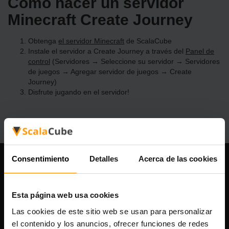
Cómo hacer un servidor
Minecraft Create Journey
Obtenga
el servidor Minecraft
de ScalaCube
Instale el servidor a Create Journey a través del
Panel de
control
(Servidores → Seleccione su servidor → Servidores
de juegos → Agregar servidor de juegos → Create
Journey)
Disfrute jugando en el servidor!
Consentimiento
Detalles
Acerca de las cookies
Nuestra compañía
Esta página web usa cookies
Las cookies de este sitio web se usan para personalizar
Scalable Hosting Solutions OÜ
el contenido y los anuncios, ofrecer funciones de redes
Código de registro: 14652605