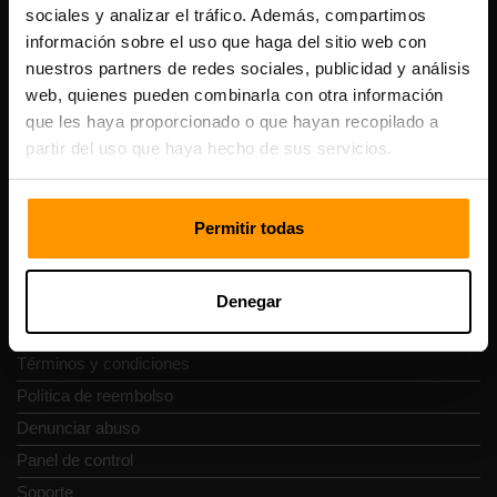
sociales y analizar el tráfico. Además, compartimos
Número de IVA: EE102133820
información sobre el uso que haga del sitio web con
Dirección: Harju maakond, Tallinn, Kesklinna linnaosa,
nuestros partners de redes sociales, publicidad y análisis
Vesivärava tn 50-201, 10152
web, quienes pueden combinarla con otra información
que les haya proporcionado o que hayan recopilado a
partir del uso que haya hecho de sus servicios.
Navegación rápida
Permitir todas
Reseñas
Contacto
Denegar
Política de privacidad
Términos y condiciones
Política de reembolso
Denunciar abuso
Panel de control
Soporte