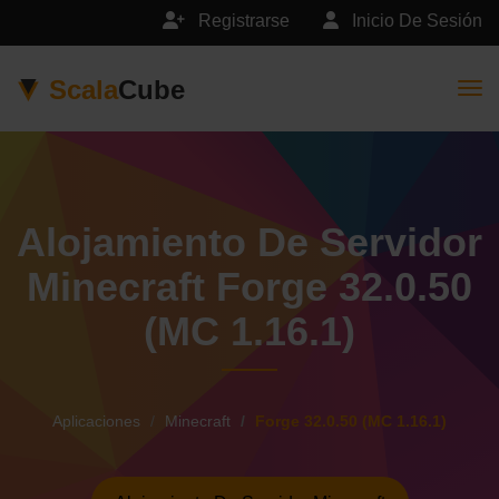
Registrarse
Inicio De Sesión
Scala
Cube
Togg
Alojamiento De Servidor
Minecraft Forge 32.0.50
(MC 1.16.1)
Aplicaciones
Minecraft
Forge 32.0.50 (MC 1.16.1)