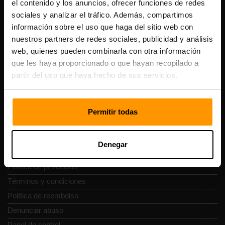
el contenido y los anuncios, ofrecer funciones de redes
Scalable Hosting Solutions OÜ
sociales y analizar el tráfico. Además, compartimos
Código de registro: 14652605
información sobre el uso que haga del sitio web con
Número de IVA: EE102133820
Dirección: Harju maakond, Tallinn, Kesklinna linnaosa,
nuestros partners de redes sociales, publicidad y análisis
Vesivärava tn 50-201, 10152
web, quienes pueden combinarla con otra información
que les haya proporcionado o que hayan recopilado a
partir del uso que haya hecho de sus servicios.
Navegación rápida
Permitir todas
Reseñas
Denegar
Contacto
Política de privacidad
Términos y condiciones
Política de reembolso
Denunciar abuso
Panel de control