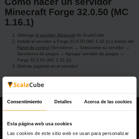
Cómo hacer un servidor
Minecraft Forge 32.0.50 (MC
1.16.1)
Obtenga
el servidor Minecraft
de ScalaCube
Instale el servidor a Forge 32.0.50 (MC 1.16.1) a través del
Panel de control
(Servidores → Seleccione su servidor →
Servidores de juegos → Agregar servidor de juegos →
Forge 32.0.50 (MC 1.16.1))
Disfrute jugando en el servidor!
Consentimiento
Detalles
Acerca de las cookies
Nuestra compañía
Esta página web usa cookies
Las cookies de este sitio web se usan para personalizar