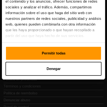
el contenido y los anuncios, ofrecer funciones de redes
Scalable Hosting Solutions OÜ
sociales y analizar el tráfico. Además, compartimos
Código de registro: 14652605
información sobre el uso que haga del sitio web con
Número de IVA: EE102133820
Dirección: Harju maakond, Tallinn, Kesklinna linnaosa,
nuestros partners de redes sociales, publicidad y análisis
Vesivärava tn 50-201, 10152
web, quienes pueden combinarla con otra información
que les haya proporcionado o que hayan recopilado a
partir del uso que haya hecho de sus servicios.
Navegación rápida
Permitir todas
Reseñas
Denegar
Contacto
Política de privacidad
Términos y condiciones
Política de reembolso
Denunciar abuso
Panel de control