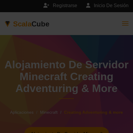
Registrarse
Inicio De Sesión
Scala
Cube
Togg
Alojamiento De Servidor
Minecraft Creating
Adventuring & More
Aplicaciones
Minecraft
Creating Adventuring & more