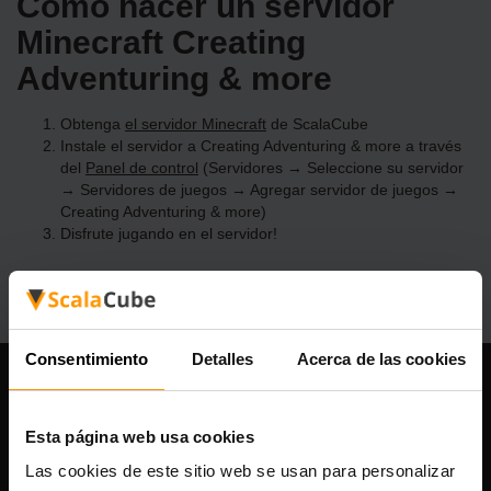
Cómo hacer un servidor
Minecraft Creating
Adventuring & more
Obtenga
el servidor Minecraft
de ScalaCube
Instale el servidor a Creating Adventuring & more a través
del
Panel de control
(Servidores → Seleccione su servidor
→ Servidores de juegos → Agregar servidor de juegos →
Creating Adventuring & more)
Disfrute jugando en el servidor!
Consentimiento
Detalles
Acerca de las cookies
Nuestra compañía
Esta página web usa cookies
Las cookies de este sitio web se usan para personalizar