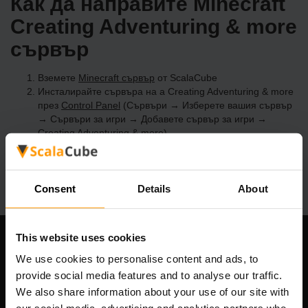
Как да направите Minecraft
Creating Adventuring & more
сървър
Вземете
Minecraft сървър
от ScalaCube
Инсталирайте сървъра на a Creating Adventuring & more
през
Control Panel
(Сървъри → Изберете вашия сървър
→ Сървъри за игри → Добавете сървър за игри →
Creating Adventuring & more)
Приятна игра на сървъра!
Consent
Details
About
This website uses cookies
Нашата компания
We use cookies to personalise content and ads, to
provide social media features and to analyse our traffic.
We also share information about your use of our site with