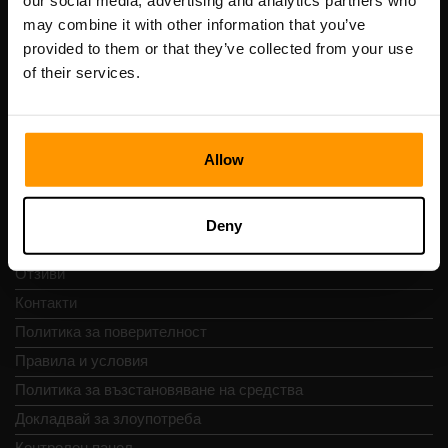
our social media, advertising and analytics partners who
Scalable Hosting Solutions OÜ
may combine it with other information that you’ve
Регистрационен код: 14652605
provided to them or that they’ve collected from your use
ДДС номер: EE102133820
of their services.
Адрес: Harju maakond, Tallinn, Kesklinna linnaosa,
Vesivärava tn 50-201, 10152
Allow
Бърза навигация
Deny
Отзиви
Контакти
Политика за поверителност
Правила и условия
Политика за възстановяване на средства
Докладвай за злоупотреба
Контролен панел