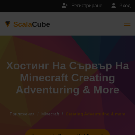
Регистриране
Вход
Scala
Cube
Togg
Хостинг На Сървър На
Minecraft Creating
Adventuring & More
Приложения
Minecraft
Creating Adventuring & more