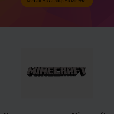
Хостинг На Сървър На Minecraft