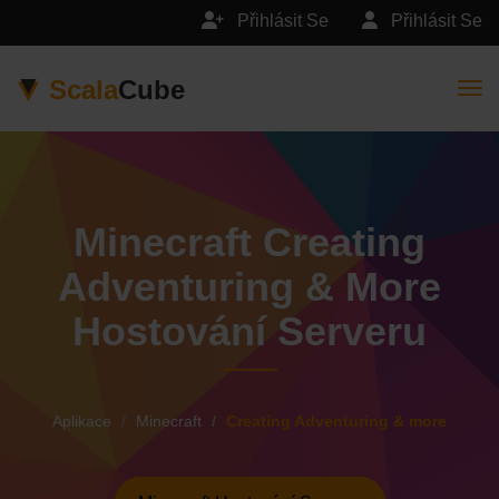
Přihlásit Se
Přihlásit Se
Scala
Cube
Togg
Minecraft Creating
Adventuring & More
Hostování Serveru
Aplikace
Minecraft
Creating Adventuring & more