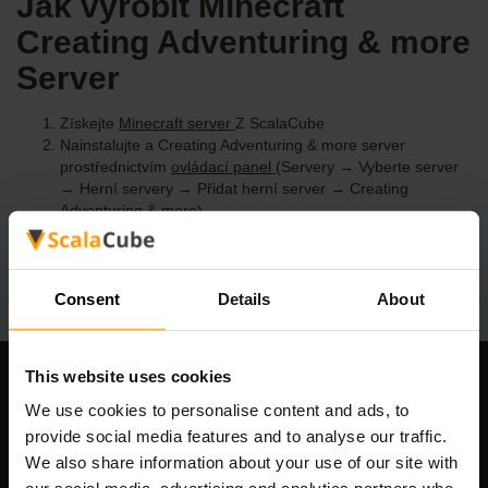
Jak vyrobit Minecraft
Creating Adventuring & more
Server
Získejte
Minecraft server
Z ScalaCube
Nainstalujte a Creating Adventuring & more server
prostřednictvím
ovládací panel
(Servery → Vyberte server
→ Herní servery → Přidat herní server → Creating
Adventuring & more)
Užijte si hraní na serveru!
Consent
Details
About
This website uses cookies
Naše společnost
We use cookies to personalise content and ads, to
provide social media features and to analyse our traffic.
We also share information about your use of our site with