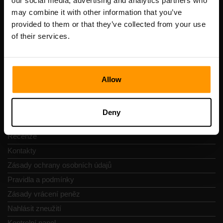
our social media, advertising and analytics partners who
Scalable Hosting Solutions OÜ
may combine it with other information that you’ve
IČO: 14652605
provided to them or that they’ve collected from your use
DIČ: EE102133820
of their services.
Adresa: Harju maakond, Tallinn, Kesklinna linnaosa,
Vesivärava tn 50-201, 10152
Allow
Navigace
Deny
Recenze
Kontakty
Zásady ochrany osobních údajů
Pravidla a podmínky
Zásady vrácení peněz
Nahlásit zneužití
Kontrolní panel