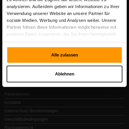
analysieren. Außerdem geben wir Informationen zu Ihrer
Verwendung unserer Website an unsere Partner für
Scalable Hosting Solutions OÜ
soziale Medien, Werbung und Analysen weiter. Unsere
Registrierungscode: 14652605
Partner führen diese Informationen möglicherweise mit
Umsatzsteuer-Identifikationsnummer: EE102133820
weiteren Daten zusammen, die Sie ihnen bereitgestellt
Adresse: Harju maakond, Tallinn, Kesklinna linnaosa,
haben oder die sie im Rahmen Ihrer Nutzung der Dienste
Vesivärava tn 50-201, 10152
gesammelt haben.
Alle zulassen
Ablehnen
Schnellnavigation
Rezensionen
Kontakte
Datenschutz-Bestimmungen
Geschäftsbedingungen
Rückgaberecht