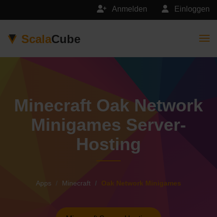
Anmelden
Einloggen
Scala
Cube
Togg
Minecraft Oak Network
Minigames Server-
Hosting
Apps
Minecraft
Oak Network Minigames