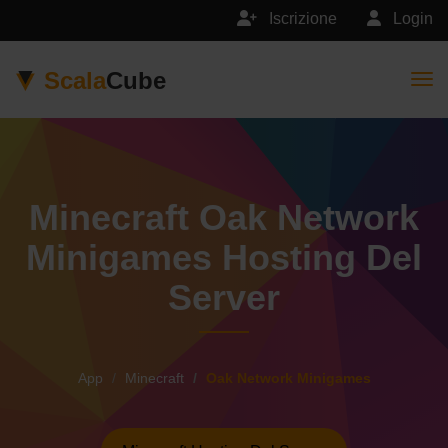
Iscrizione
Login
Scala
Cube
Togg
Minecraft Oak Network
Minigames Hosting Del
Server
App
Minecraft
Oak Network Minigames