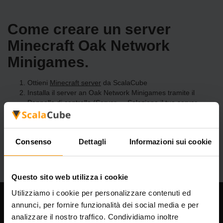
Come creare un server
Minecraft Oak Network
Minigames.
Ottieni
Minecraft server
da ScalaCube
Installa il server an Oak Network Minigames tramite il
Pannello di controllo
(Server → Seleziona il tuo server →
Server di gioco → Aggiungi server di gioco → Oak Network
Minigames)
Divertiti a giocare sul server!
Consenso
Dettagli
Informazioni sui cookie
Questo sito web utilizza i cookie
Utilizziamo i cookie per personalizzare contenuti ed
annunci, per fornire funzionalità dei social media e per
La nostra azienda
analizzare il nostro traffico. Condividiamo inoltre