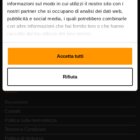
informazioni sul modo in cui utilizzi il nostro sito con i
nostri partner che si occupano di analisi dei dati web,
pubblicità e social media, i quali potrebbero combinarle
Scalable Hosting Solutions OÜ
con altre informazioni che hai fornito loro o che hanno
Codice di registrazione: 14652605
Partita IVA: EE102133820
raccolto dal tuo utilizzo dei loro servizi.
Indirizzo: Harju maakond, Tallinn, Kesklinna linnaosa,
Vesivärava tn 50-201, 10152
Accetta tutti
Rifiuta
Navigazione rapida
Recensioni
Contatti
Politica sulla riservatezza
Termini e Condizioni
Politica di rimborso