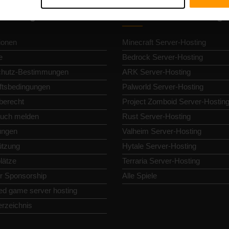
llnavigation
Gameserver-Hosting
ionen
Minecraft Server-Hosting
e
Bedrock Server-Hosting
chutz-Bestimmungen
ARK Server-Hosting
tsbedingungen
Palworld Server-Hosting
berecht
Project Zomboid Server-Hostin
uch melden
Rust Server-Hosting
lungen
Valheim Server-Hosting
ützung
Hytale Server-Hosting
lätze
Terraria Server-Hosting
or Sponsorship
Alle Spiele
ed game server hosting
erzeichnis