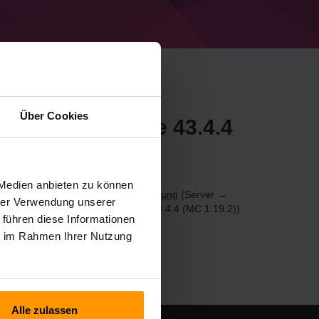
Über Cookies
n Minecraft Forge 43.4.4
calaCube
 Medien anbieten zu können
.19.2)-Server über die
Systemsteuerung
(Server →
hrer Verwendung unserer
 Spielserver hinzufügen → Forge 43.4.4 (MC 1.19.2))
 führen diese Informationen
ie im Rahmen Ihrer Nutzung
Alle zulassen