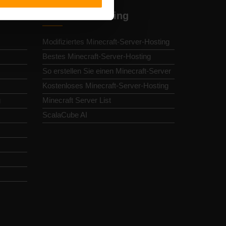
Minecraft-Hosting
Modifiziertes Minecraft-Server-Hosting
Bestes Minecraft-Server-Hosting
So erstellen Sie einen Minecraft-Server
Kostenloses Minecraft-Server-Hosting
g
Minecraft Server List
ScalaCube AI