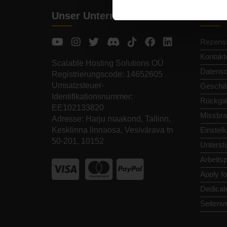
Unser Unternehmen
Schne
Rezens
Kontakt
Scalable Hosting Solutions OÜ
Datens
Registrierungscode: 14652605
Umsatzsteuer-
Geschäf
Identifikationsnummer:
Rückga
EE102133820
Missbra
Adresse: Harju maakond, Tallinn,
Kesklinna linnaosa, Vesivärava tn
Einstel
50-201, 10152
Unterst
Arbeitsp
Apply f
Dedicat
Seitenv