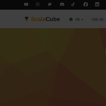
Scala
Cube
DE
USD ($)