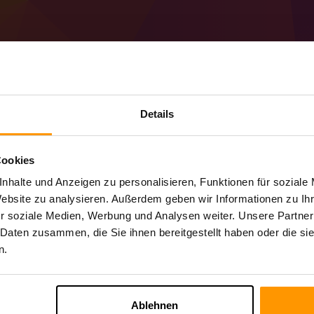
Details
So erstellen Sie eine
(MC 1.19.2)-Server
Cookies
Holen Sie sich den
Minecraft-Server
von S
nhalte und Anzeigen zu personalisieren, Funktionen für soziale
Installieren Sie den a Forge 43.4.4 (MC 1
Website zu analysieren. Außerdem geben wir Informationen zu I
Wählen Sie Ihren Server → Spielserver →
r soziale Medien, Werbung und Analysen weiter. Unsere Partner
Viel Spaß beim Spielen auf dem Server!
 Daten zusammen, die Sie ihnen bereitgestellt haben oder die s
n.
Ablehnen