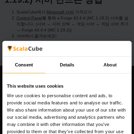
ScalaCube에서
Minecraft 서버
가져오기
Control Panel
를 통해 a Forge 43.4.4 (MC 1.19.2) 서버를 설
치합니다. (서버 → 서버 선택 → 게임 서버 → 게임 서버 추가
→ Forge 43.4.4 (MC 1.19.2))
서버에서 즐겨보세요!
Consent
Details
About
우리 회사
This website uses cookies
We use cookies to personalise content and ads, to
provide social media features and to analyse our traffic.
Scalable Hosting Solutions OÜ
We also share information about your use of our site with
등록 코드: 14652605
our social media, advertising and analytics partners who
VAT 번호: EE102133820
may combine it with other information that you’ve
주소: Harju maakond, Tallinn, Kesklinna linnaosa,
provided to them or that they’ve collected from your use