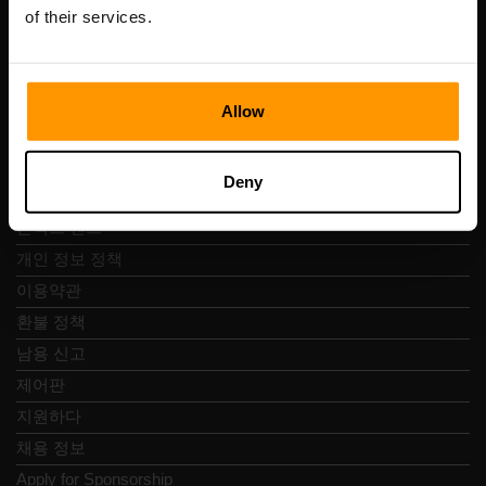
Vesivärava tn 50-201, 10152
of their services.
Allow
빠른 탐색
Deny
리뷰
콘택트 렌즈
개인 정보 정책
이용약관
환불 정책
남용 신고
제어판
지원하다
채용 정보
Apply for Sponsorship