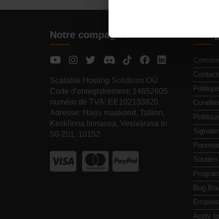
Notre compagnie
Navig
Commen
Contact
Scalable Hosting Solutions OÜ
Politiqu
Code d'enregistrement: 14652605
numéro de TVA: EE102133820
Conditio
Adresse: Harju maakond, Tallinn,
Politiq
Kesklinna linnaosa, Vesivärava tn
Signale
50-201, 10152
Pannea
Soutien
Programm
Bug Bou
Emplois
Apply f