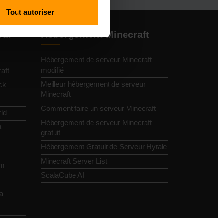
Tout autoriser
eur
Hébergement Minecraft
Hébergement de serveur Minecraft
modifié
aft
Meilleur hébergement de serveur
ck
Minecraft
Comment faire un serveur Minecraft
ld
Hébergement de serveur Minecraft
t
gratuit
Hébergement Gratuit de Serveur Hytale
Minecraft Server List
im
ScalaCube AI
ia