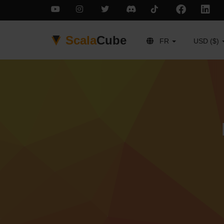
Scala
Cube
FR
USD ($)