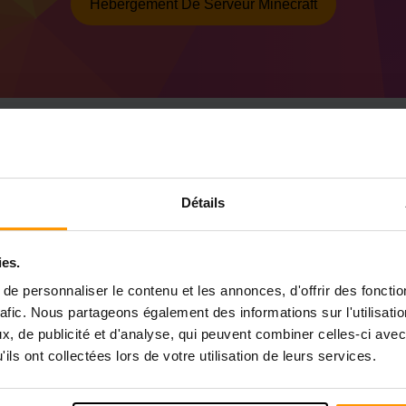
Hébergement De Serveur Minecraft
Comment créer un se
Détails
43.4.4 (MC 1.19.2)
Obtenez
le serveur Minecraft
de ScalaCu
ies.
Installez le serveur a Forge 43.4.4 (MC 1.
e personnaliser le contenu et les annonces, d'offrir des fonctio
Sélectionnez votre serveur → Serveurs de
1.19.2))
rafic. Nous partageons également des informations sur l'utilisati
Profitez de jouer sur le serveur!
, de publicité et d'analyse, qui peuvent combiner celles-ci avec
ils ont collectées lors de votre utilisation de leurs services.