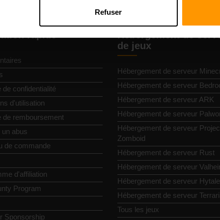
Refuser
ation rapide
Hébergement de serv
de jeux
taires
Hébergement de serveur Minecr
s
Hébergement de serveur Bedro
e de confidentialité
Hébergement de serveur ARK
ns d'utilisation
Hébergement de serveur Palwor
ue de remboursement
Hébergement de serveur Projec
r un abus
Zomboid
u de commande
Hébergement de serveur Rust
Hébergement de serveur Valhe
e d'affiliation
Hébergement de serveur Hytale
nty Program
Hébergement de serveur Terrar
Tous les jeux
or Sponsorship