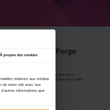
rveur Minecraft Forge
À propos des cookies
be
19.2) via le
Panneau de configuration
(Serveurs →
nnalités relatives aux médias
 jeu → Ajouter un serveur de jeu → Forge 43.4.4 (MC
on de notre site avec nos
 d'autres informations que