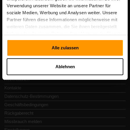
Scalable Hosting Solutions OÜ
Verwendung unserer Website an unsere Partner für
Registrierungscode: 14652605
soziale Medien, Werbung und Analysen weiter. Unsere
Umsatzsteuer-Identifikationsnummer: EE102133820
Partner führen diese Informationen möglicherweise mit
Adresse: Harju maakond, Tallinn, Kesklinna linnaosa,
weiteren Daten zusammen, die Sie ihnen bereitgestellt
Vesivärava tn 50-201, 10152
haben oder die sie im Rahmen Ihrer Nutzung der Dienste
gesammelt haben.
Alle zulassen
Schnellnavigation
Ablehnen
Rezensionen
Kontakte
Datenschutz-Bestimmungen
Geschäftsbedingungen
Rückgaberecht
Missbrauch melden
Einstellungen