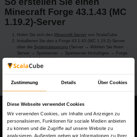
So erstellen Sie einen
Minecraft Forge 43.1.43 (MC
1.19.2)-Server
Holen Sie sich den
Minecraft-Server
von ScalaCube
Installieren Sie den a Forge 43.1.43 (MC 1.19.2)-Server
über die
Systemsteuerung
(Server → Wählen Sie Ihren
Server → Spielserver → Spielserver hinzufügen → Forge
43.1.43 (MC 1.19.2))
Viel Spaß beim Spielen auf dem Server!
Zustimmung
Details
Über Cookies
Diese Webseite verwendet Cookies
Unser Unternehmen
Wir verwenden Cookies, um Inhalte und Anzeigen zu
personalisieren, Funktionen für soziale Medien anbieten
zu können und die Zugriffe auf unsere Website zu
analysieren. Außerdem geben wir Informationen zu Ihrer