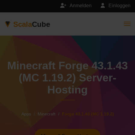
Anmelden
Einloggen
Scala
Cube
Togg
Minecraft Forge 43.1.43
(MC 1.19.2) Server-
Hosting
Apps
Minecraft
Forge 43.1.43 (MC 1.19.2)