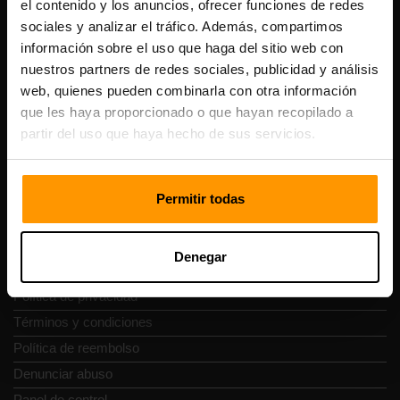
el contenido y los anuncios, ofrecer funciones de redes
Scalable Hosting Solutions OÜ
sociales y analizar el tráfico. Además, compartimos
Código de registro: 14652605
información sobre el uso que haga del sitio web con
Número de IVA: EE102133820
Dirección: Harju maakond, Tallinn, Kesklinna linnaosa,
nuestros partners de redes sociales, publicidad y análisis
Vesivärava tn 50-201, 10152
web, quienes pueden combinarla con otra información
que les haya proporcionado o que hayan recopilado a
partir del uso que haya hecho de sus servicios.
Navegación rápida
Permitir todas
Reseñas
Denegar
Contacto
Política de privacidad
Términos y condiciones
Política de reembolso
Denunciar abuso
Panel de control