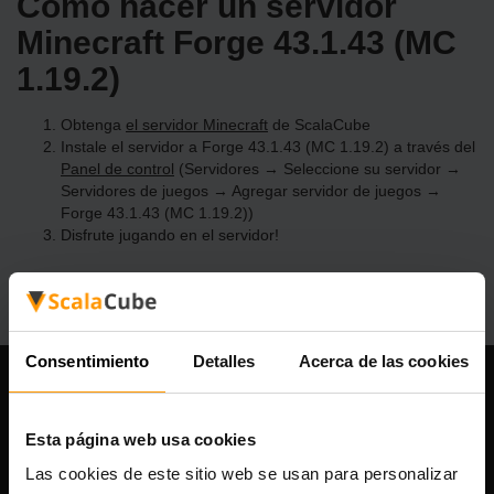
Cómo hacer un servidor
Minecraft Forge 43.1.43 (MC
1.19.2)
Obtenga
el servidor Minecraft
de ScalaCube
Instale el servidor a Forge 43.1.43 (MC 1.19.2) a través del
Panel de control
(Servidores → Seleccione su servidor →
Servidores de juegos → Agregar servidor de juegos →
Forge 43.1.43 (MC 1.19.2))
Disfrute jugando en el servidor!
Consentimiento
Detalles
Acerca de las cookies
Nuestra compañía
Esta página web usa cookies
Las cookies de este sitio web se usan para personalizar