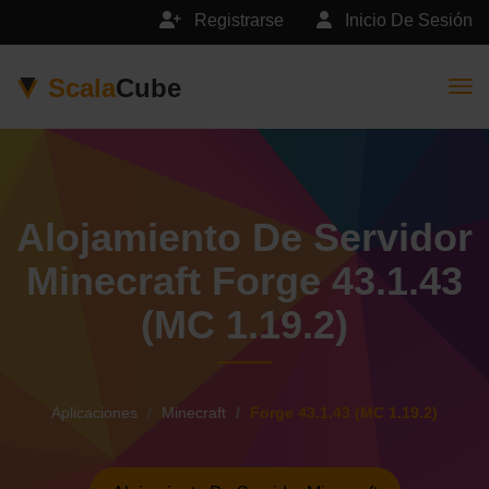
Registrarse
Inicio De Sesión
Scala
Cube
Togg
Alojamiento De Servidor
Minecraft Forge 43.1.43
(MC 1.19.2)
Aplicaciones
Minecraft
Forge 43.1.43 (MC 1.19.2)