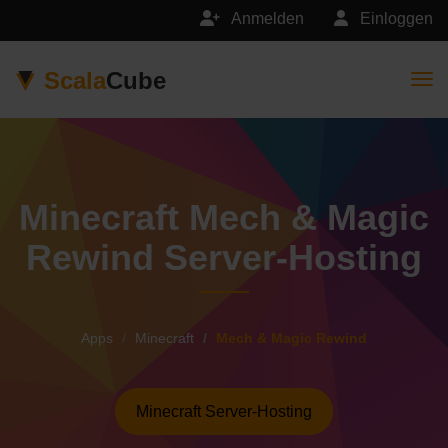
Anmelden
Einloggen
Scala
Cube
Togg
Minecraft Mech & Magic
Rewind Server-Hosting
Apps
Minecraft
Mech & Magic Rewind
Minecraft Server-Hosting