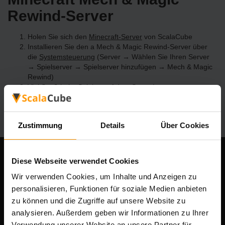
Rewind-Server
Holen Sie sich den
Minecraft-Server
von ScalaCube
Installieren Sie den a Mech & Magic Rewind-Server über
die
Systemsteuerung
(Server → Wählen Sie Ihren Server
→ Spielserver → Spielserver hinzufügen → Mech & Magic
Rewind)
Viel Spaß beim Spielen auf dem Server!
Zustimmung
Details
Über Cookies
Diese Webseite verwendet Cookies
Unser Unternehmen
Wir verwenden Cookies, um Inhalte und Anzeigen zu
personalisieren, Funktionen für soziale Medien anbieten
zu können und die Zugriffe auf unsere Website zu
Scalable Hosting Solutions OÜ
analysieren. Außerdem geben wir Informationen zu Ihrer
Registrierungscode: 14652605
Verwendung unserer Website an unsere Partner für