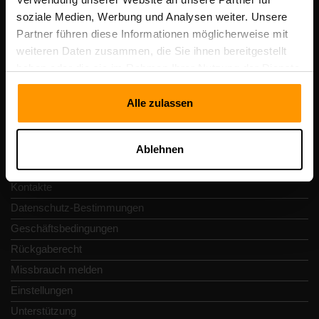
Umsatzsteuer-Identifikationsnummer: EE102133820
soziale Medien, Werbung und Analysen weiter. Unsere
Adresse: Harju maakond, Tallinn, Kesklinna linnaosa,
Partner führen diese Informationen möglicherweise mit
Vesivärava tn 50-201, 10152
weiteren Daten zusammen, die Sie ihnen bereitgestellt
haben oder die sie im Rahmen Ihrer Nutzung der Dienste
gesammelt haben.
Alle zulassen
Schnellnavigation
Ablehnen
Rezensionen
Kontakte
Datenschutz-Bestimmungen
Geschäftsbedingungen
Rückgaberecht
Missbrauch melden
Einstellungen
Unterstützung