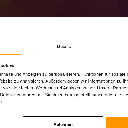
Details
So erstellen Sie ein
Evolved-Server
Cookies
Holen Sie sich den
Minecraft-Server
von S
nhalte und Anzeigen zu personalisieren, Funktionen für soziale
Installieren Sie den a CozRPG Evolved-Se
Website zu analysieren. Außerdem geben wir Informationen zu I
Ihren Server → Spielserver → Spielserv
r soziale Medien, Werbung und Analysen weiter. Unsere Partner
Viel Spaß beim Spielen auf dem Server!
 Daten zusammen, die Sie ihnen bereitgestellt haben oder die s
n.
Ablehnen