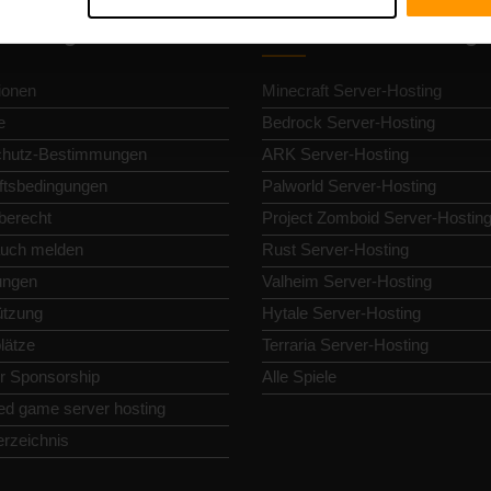
llnavigation
Gameserver-Hosting
ionen
Minecraft Server-Hosting
e
Bedrock Server-Hosting
chutz-Bestimmungen
ARK Server-Hosting
tsbedingungen
Palworld Server-Hosting
berecht
Project Zomboid Server-Hostin
uch melden
Rust Server-Hosting
lungen
Valheim Server-Hosting
ützung
Hytale Server-Hosting
lätze
Terraria Server-Hosting
or Sponsorship
Alle Spiele
ed game server hosting
erzeichnis