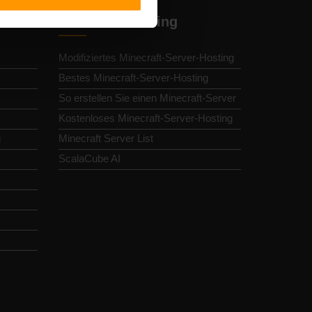
Minecraft-Hosting
Modifiziertes Minecraft-Server-Hosting
Bestes Minecraft-Server-Hosting
So erstellen Sie einen Minecraft-Server
Kostenloses Minecraft-Server-Hosting
g
Minecraft Server List
ScalaCube AI