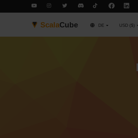
Scala
Cube
DE
USD ($)