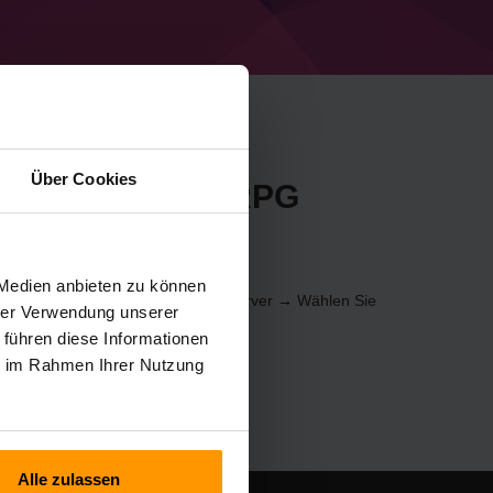
Über Cookies
en Minecraft CozRPG
calaCube
 Medien anbieten zu können
rver über die
Systemsteuerung
(Server → Wählen Sie
hrer Verwendung unserer
er hinzufügen → CozRPG Evolved)
 führen diese Informationen
ie im Rahmen Ihrer Nutzung
Alle zulassen