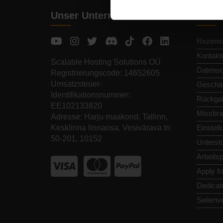
Unser Unternehmen
Schne
Rezens
Kontakt
Scalable Hosting Solutions OÜ
Datens
Registrierungscode: 14652605
Umsatzsteuer-
Geschäf
Identifikationsnummer:
Rückga
EE102133820
Missbra
Adresse: Harju maakond, Tallinn,
Kesklinna linnaosa, Vesivärava tn
Einstel
50-201, 10152
Unterst
Arbeitsp
Apply f
Dedicat
Seitenv