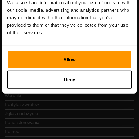
Numer VAT: EE102133820
We also share information about your use of our site with
Adres: Harju maakond, Tallinn, Kesklinna linnaosa,
our social media, advertising and analytics partners who
Vesivärava tn 50-201, 10152
may combine it with other information that you’ve
provided to them or that they’ve collected from your use
of their services.
Szybka nawigacja
Allow
Recenzje
Kontakty
Deny
Polityka prywatności
Warunki
Polityka zwrotów
Zgłoś nadużycie
Panel sterowania
Pomoc