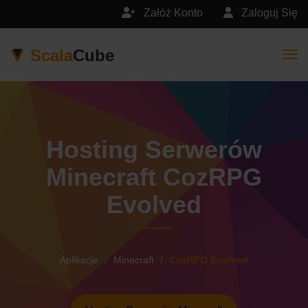
Załóż Konto
Zaloguj Się
Scala
Cube
Togg
Hosting Serwerów
Minecraft CozRPG
Evolved
Aplikacje
Minecraft
CozRPG Evolved