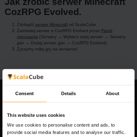
Jak zrobić serwer Minecraft
CozRPG Evolved.
Zdobądź
serwer Minecraft
od ScalaCube
Zainstaluj serwer a CozRPG Evolved przez
Panel
sterowania
(Serwery → Wybierz swój serwer → Serwery
gier → Dodaj serwer gier → CozRPG Evolved)
Życzymy miłej gry na serwerze!
Consent
Details
About
Nasza firma
This website uses cookies
Scalable Hosting Solutions OÜ
We use cookies to personalise content and ads, to
Kod rejestracyjny: 14652605
provide social media features and to analyse our traffic.