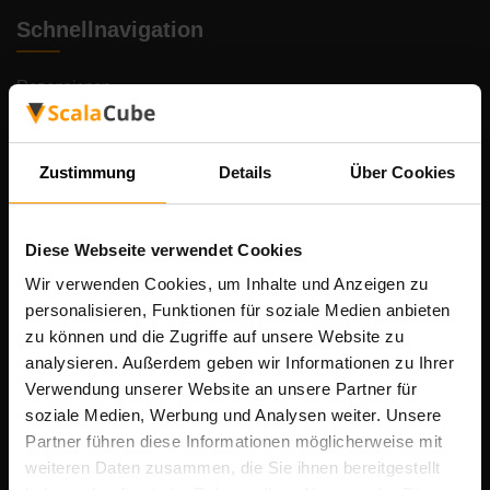
Schnellnavigation
Rezensionen
Kontakte
Datenschutz-Bestimmungen
Zustimmung
Details
Über Cookies
Geschäftsbedingungen
Rückgaberecht
Missbrauch melden
Diese Webseite verwendet Cookies
Einstellungen
Wir verwenden Cookies, um Inhalte und Anzeigen zu
Unterstützung
personalisieren, Funktionen für soziale Medien anbieten
zu können und die Zugriffe auf unsere Website zu
Arbeitsplätze
analysieren. Außerdem geben wir Informationen zu Ihrer
Apply for Sponsorship
Verwendung unserer Website an unsere Partner für
Dedicated game server hosting
soziale Medien, Werbung und Analysen weiter. Unsere
Seitenverzeichnis
Partner führen diese Informationen möglicherweise mit
weiteren Daten zusammen, die Sie ihnen bereitgestellt