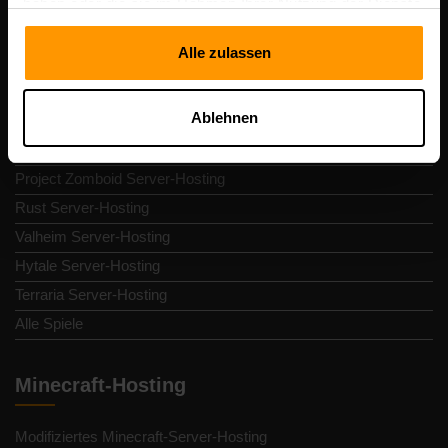
haben oder die sie im Rahmen Ihrer Nutzung der Dienste
Gameserver-Hosting
gesammelt haben.
Alle zulassen
Minecraft Server-Hosting
Bedrock Server-Hosting
Ablehnen
ARK Server-Hosting
Palworld Server-Hosting
Project Zomboid Server-Hosting
Rust Server-Hosting
Valheim Server-Hosting
Hytale Server-Hosting
Terraria Server-Hosting
Alle Spiele
Minecraft-Hosting
Modifiziertes Minecraft-Server-Hosting