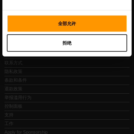
Vesivärava tn 50-201, 10152
全部允许
快速导航
拒绝
评论
联系方式
隐私政策
条款和条件
退款政策
举报滥用行为
控制面板
支持
工作
Apply for Sponsorship