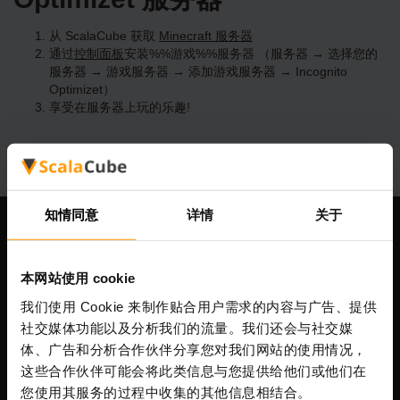
从 ScalaCube 获取
Minecraft 服务器
通过
控制面板
安装%%游戏%%服务器 （服务器 → 选择您的
服务器 → 游戏服务器 → 添加游戏服务器 → Incognito
Optimizet）
享受在服务器上玩的乐趣!
知情同意
详情
关于
我们公司
本网站使用 cookie
我们使用 Cookie 来制作贴合用户需求的内容与广告、提供
Scalable Hosting Solutions OÜ
社交媒体功能以及分析我们的流量。我们还会与社交媒
注册码: 14652605
体、广告和分析合作伙伴分享您对我们网站的使用情况，
增值税号: EE102133820
这些合作伙伴可能会将此类信息与您提供给他们或他们在
地址: Harju maakond, Tallinn, Kesklinna linnaosa,
您使用其服务的过程中收集的其他信息相结合。