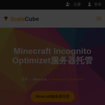
注册
登录
Scala
Cube
Togg
Minecraft Incognito
Optimizet服务器托管
应用
Minecraft
Incognito Optimizet
Minecraft服务器托管