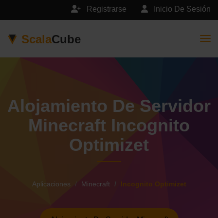
Registrarse
Inicio De Sesión
Scala
Cube
Togg
Alojamiento De Servidor
Minecraft Incognito
Optimizet
Aplicaciones
Minecraft
Incognito Optimizet