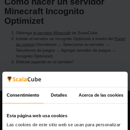
Cómo hacer un servidor
Minecraft Incognito
Optimizet
Obtenga
el servidor Minecraft
de ScalaCube
Instale el servidor an Incognito Optimizet a través del
Panel
de control
(Servidores → Seleccione su servidor →
Servidores de juegos → Agregar servidor de juegos →
Incognito Optimizet)
Disfrute jugando en el servidor!
Consentimiento
Detalles
Acerca de las cookies
Nuestra compañía
Esta página web usa cookies
Las cookies de este sitio web se usan para personalizar