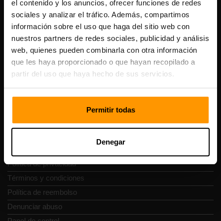
el contenido y los anuncios, ofrecer funciones de redes
Scalable Hosting Solutions OÜ
sociales y analizar el tráfico. Además, compartimos
Código de registro: 14652605
información sobre el uso que haga del sitio web con
Número de IVA: EE102133820
Dirección: Harju maakond, Tallinn, Kesklinna linnaosa,
nuestros partners de redes sociales, publicidad y análisis
Vesivärava tn 50-201, 10152
web, quienes pueden combinarla con otra información
que les haya proporcionado o que hayan recopilado a
partir del uso que haya hecho de sus servicios.
Navegación rápida
Permitir todas
Reseñas
Denegar
Contacto
Política de privacidad
Términos y condiciones
Política de reembolso
Denunciar abuso
Panel de control