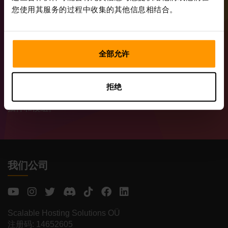
我们提供价格低廉的 服务器托管服务。通过我们的控制面
您使用其服务的过程中收集的其他信息相结合。
板，您可以设置无限数量的游戏服务器，并且一台 VPS 服
务器上可有无限数量的槽位。
我们提供的 VPS 服务器有一定的资源量限制：内存、
全部允许
CPU、磁盘空间。只要有足够的 RAM 和 CPU 算力，服务
器即可无缝支持大量玩家。
计划描述仅给出服务器可容纳的大致玩家数量。在实际环境
拒绝
中此数字可能更多或更少，具体取决于安装在您服务器上的
插件和模组。
我们公司
Scalable Hosting Solutions OÜ
注册码: 14652605