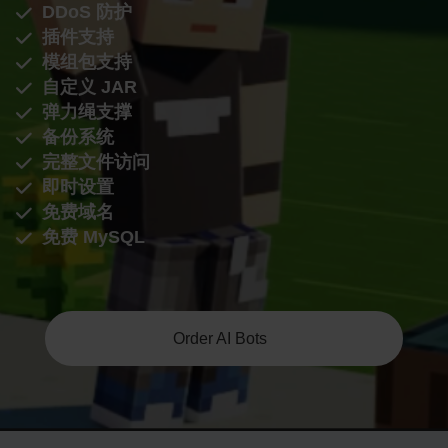
DDoS 防护
插件支持
模组包支持
自定义 JAR
弹力绳支撑
备份系统
完整文件访问
即时设置
免费域名
免费 MySQL
Order AI Bots