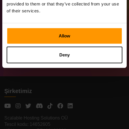
slot
provided to them or that they’ve collected from your use
of their services.
Ucuz Server barındırma hizmetleri sunuyoruz. Kontrol
panelimiz aracılığıyla, bir VPS sunucusunda sınırsız sayıda
yuvaya sahip sınırsız sayıda oyun sunucusu kurabilirsiniz.
Kısıtlı kaynak miktarı: bellek, CPU, disk alanı. Sunucular,
Allow
yeterli RAM ve CPU gücü olduğu sürece çok sayıda
oyuncuyu sorunsuz bir şekilde destekliyor. eşlik edebilir.
Gerçekte, bu sayı sunucunuza yüklenen eklentilere ve
Deny
modlara bağlı olarak az ya da çok olabilir.
Şirketimiz
Scalable Hosting Solutions OÜ
Tescil kodu: 14652605