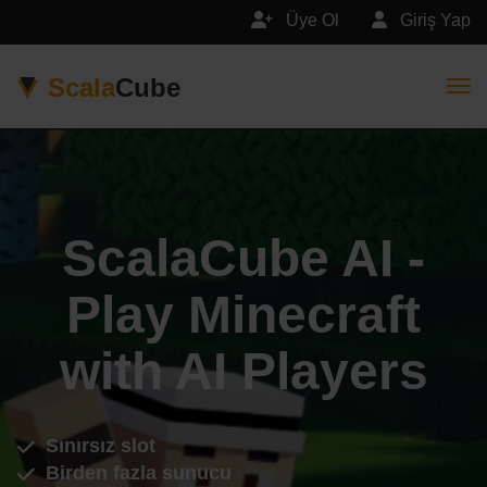
Üye Ol
Giriş Yap
Scala
Cube
Togg
ScalaCube AI -
Play Minecraft
with AI Players
Sınırsız slot
Birden fazla sunucu