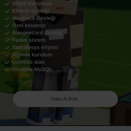
DDoS Koruması
Eklenti desteği
Modpack Desteği
Özel kavanoz
Bungeecord desteği
Yedek sistem
Tam dosya erişimi
Anında kurulum
Ücretsiz alan
Ücretsiz MySQL
Order AI Bots