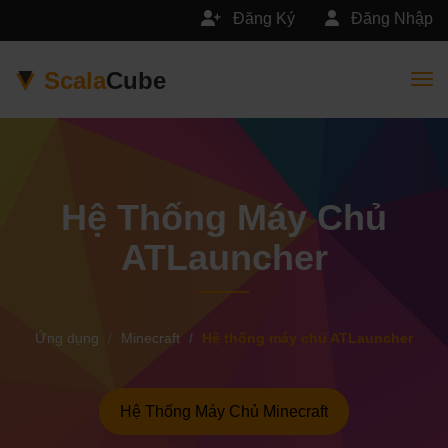
Đăng Ký
Đăng Nhập
Scala
Cube
Togg
Hệ Thống Máy Chủ
ATLauncher
Ứng dụng
Minecraft
Hệ thống máy chủ ATLauncher
Hệ Thống Máy Chủ Minecraft