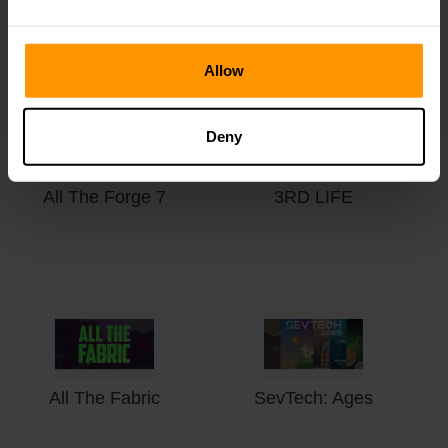
Valley
Treasures
Allow
Deny
All The Forge 7
3RD LIFE
All The Fabric
SevTech: Ages