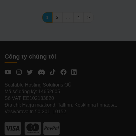
1
2
...
4
>
Công ty chúng tôi
Scalable Hosting Solutions OÜ
Mã số đăng ký: 14652605
Số VAT: EE102133820
Địa chỉ: Harju maakond, Tallinn, Kesklinna linnaosa,
Vesivärava tn 50-201, 10152