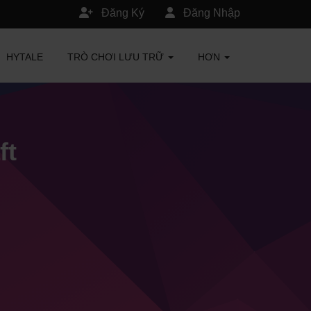
Đăng Ký
Đăng Nhập
HYTALE
TRÒ CHƠI LƯU TRỮ
HƠN
ft