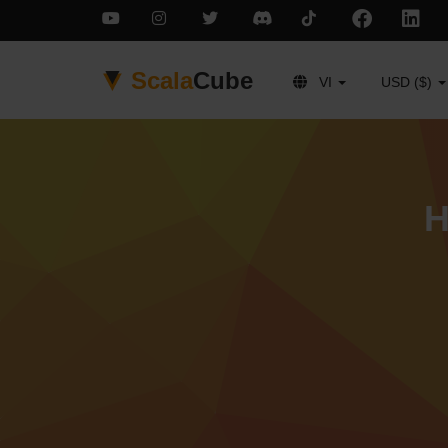
Scala
Cube
VI
USD ($)
H