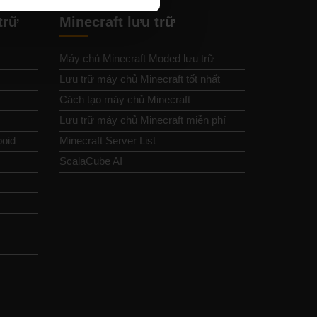
trữ
Minecraft lưu trữ
Máy chủ Minecraft Moded lưu trữ
Lưu trữ máy chủ Minecraft tốt nhất
Cách tạo máy chủ Minecraft
Lưu trữ máy chủ Minecraft miễn phí
boid
Minecraft Server List
ScalaCube AI