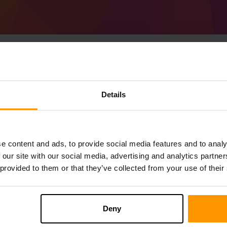
Cách tạo Minecraft Fo
Details
Máy chủ
Nhận
Minecraft Server
Từ ScalaCube
Cài đặt máy chủ a Forge 54.0.9 (MC 1.21
e content and ads, to provide social media features and to analy
chủ của bạn → Máy chủ trò chơi → Thêm 
 our site with our social media, advertising and analytics partn
Thích chơi trên máy chủ!
 provided to them or that they’ve collected from your use of their
Deny