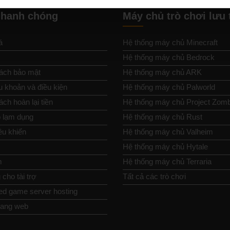
nhanh chóng
Máy chủ trò chơi lưu 
á
Hệ thống máy chủ Minecraft
Hệ thống máy chủ Bedrock
ách bảo mật
Hệ thống máy chủ ARK
u khoản và điều kiện
Hệ thống máy chủ Palworld
ch hoàn lại tiền
Hệ thống máy chủ Project Zom
 lạm dụng
Hệ thống máy chủ Rust
ều khiển
Hệ thống máy chủ Valheim
Hệ thống máy chủ Hytale
m
Hệ thống máy chủ Terraria
cho tài trợ
Tất cả các trò chơi
ed game server hosting
rang web