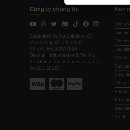
Công ty chúng tôi
Nav 
Đánh gi
Liên hệ
Scalable Hosting Solutions OÜ
Chính s
Mã số đăng ký: 14652605
Số VAT: EE102133820
Các điề
Địa chỉ: Harju maakond, Tallinn,
Chính sá
Kesklinna linnaosa, Vesivärava tn
Báo cáo
50-201, 10152
Bảng đi
Hỗ trợ
Việc là
Áp dụng 
Dedicat
Sơ đồ t