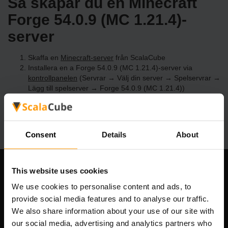
Så skapar du en Minecraft
Forge 54.0.9 (MC 1.21.4)-
server
Skaffa en
Minecraft-server
från ScalaCube
Installera en a Forge 54.0.9 (MC 1.21.4)-server via
kontrollpanelen
(Servrar → Välj din server → Spelservrar →
Lägg till spelserver → Forge 54.0.9 (MC 1.21.4))
Roa dig med att spela på servern!
Consent
Details
About
This website uses cookies
Vårt företag
We use cookies to personalise content and ads, to
provide social media features and to analyse our traffic.
We also share information about your use of our site with
Scalable Hosting Solutions OÜ
our social media, advertising and analytics partners who