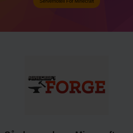
Serverhotell För Minecraft