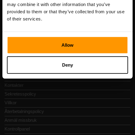
Registreringskod: 14652605
may combine it with other information that you’ve
Momsregistreringsnummer: EE102133820
provided to them or that they’ve collected from your use
Adress: Harju maakond, Tallinn, Kesklinna linnaosa,
of their services.
Vesivärava tn 50-201, 10152
Allow
Snabbnavigering
Deny
Recensioner
Kontakter
Sekretesspolicy
Villkor
Återbetalningspolicy
Anmäl missbruk
Kontrollpanel