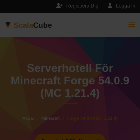
Registrera Dig
Logga In
Scala
Cube
Togg
Serverhotell För
Minecraft Forge 54.0.9
(MC 1.21.4)
Appar
Minecraft
Forge 54.0.9 (MC 1.21.4)