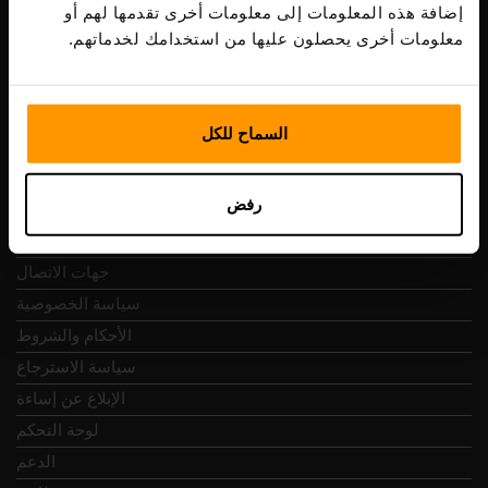
ضريبة الشراء: EE102133820
إضافة هذه المعلومات إلى معلومات أخرى تقدمها لهم أو
عنوان: Harju maakond, Tallinn, Kesklinna linnaosa,
معلومات أخرى يحصلون عليها من استخدامك لخدماتهم.
Vesivärava tn 50-201, 10152
السماح للكل
التنقل السريع
رفض
المراجعات
جهات الاتصال
سياسة الخصوصية
الأحكام والشروط
سياسة الاسترجاع
الإبلاغ عن إساءة
لوحة التحكم
الدعم