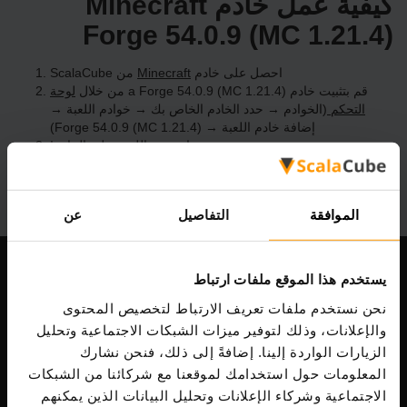
كيفية عمل خادم Minecraft
Forge 54.0.9 (MC 1.21.4)
احصل على خادم
Minecraft
من ScalaCube
قم بتثبيت خادم a Forge 54.0.9 (MC 1.21.4) من خلال
لوحة
التحكم
(الخوادم → حدد الخادم الخاص بك → خوادم اللعبة →
إضافة خادم اللعبة → Forge 54.0.9 (MC 1.21.4))
استمتع باللعب على الخادم!
الموافقة
التفاصيل
عن
يستخدم هذا الموقع ملفات ارتباط
شركتنا
نحن نستخدم ملفات تعريف الارتباط لتخصيص المحتوى
والإعلانات، وذلك لتوفير ميزات الشبكات الاجتماعية وتحليل
الزيارات الواردة إلينا. إضافةً إلى ذلك، فنحن نشارك
Scalable Hosting Solutions OÜ
المعلومات حول استخدامك لموقعنا مع شركائنا من الشبكات
رمز التسجيل: 14652605
الاجتماعية وشركاء الإعلانات وتحليل البيانات الذين يمكنهم