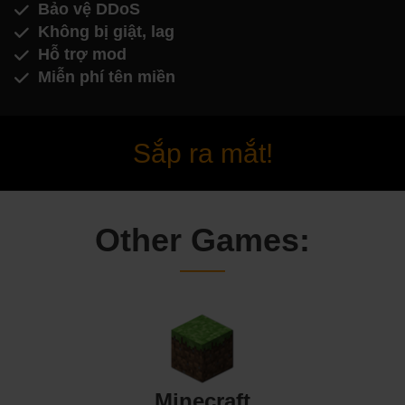
Bảo vệ DDoS
Không bị giật, lag
Hỗ trợ mod
Miễn phí tên miền
Sắp ra mắt!
Other Games:
Minecraft