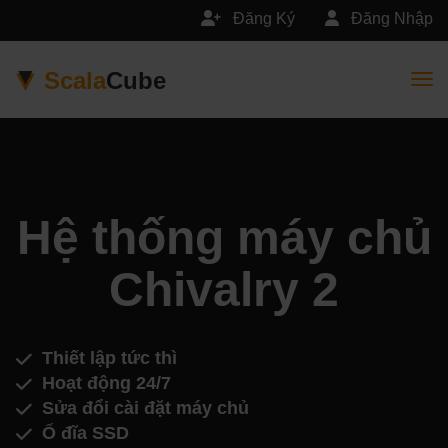
Đăng Ký
Đăng Nhập
Scala
Cube
Togg
Hệ thống máy chủ
Chivalry 2
Thiết lập tức thì
Hoạt động 24/7
Sửa đổi cài đặt máy chủ
Ổ đĩa SSD