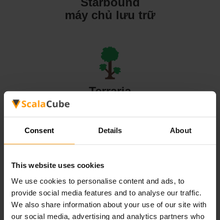
Starbound
máy chủ lưu trữ
Terraria
máy chủ lưu trữ
Consent
Details
About
This website uses cookies
Valheim
We use cookies to personalise content and ads, to
máy chủ lưu trữ
provide social media features and to analyse our traffic.
We also share information about your use of our site with
our social media, advertising and analytics partners who