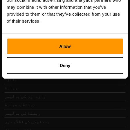
our social media, advertising and analytics partners who
Scalable Hosting Solutions OÜ
may combine it with other information that you’ve
رجسٹریشن کوڈ: 14652605
provided to them or that they’ve collected from your use
VAT نمبر: EE102133820
of their services.
پتہ: Harju maakond, Tallinn, Kesklinna linnaosa,
Vesivärava tn 50-201, 10152
Allow
فوری نیویگیشن
Deny
جائزے
روابط
رازداری کی پالیسی
شرائط و ضوابط
ریفنڈ کی پالیسی
بدسلوکی کی اطلاع دیں
کنٹرول پینل