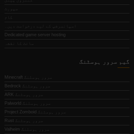
سپورٹ
کام
اسپانسرشپ کے لیے درخواست دیں۔
Dedicated game server hosting
سائٹ کا نقشہ
گیم سرور ہوسٹنگ
Minecraft سرور ہوسٹنگ
Bedrock سرور ہوسٹنگ
ARK سرور ہوسٹنگ
Palworld سرور ہوسٹنگ
Project Zomboid سرور ہوسٹنگ
Rust سرور ہوسٹنگ
Valheim سرور ہوسٹنگ