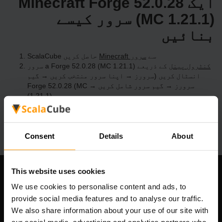
ایک Minecraft Forge 52.0.28
(MC 1.21.1) سرور کیسے
بنائیں
ScalaCube سے
Minecraft سرور
حاصل کریں
کنٹرول پینل
کے ذریعے a Forge 52.0.28 (MC 1.21.1) سرور
انسٹال کریں (سرورز → اپنا سرور منتخب کریں → گیم
سرورز → گیم سرور شامل کریں → Forge 52.0.28 (MC
1.21.1))
سرور پر کھیلنے کا مزہ لیں!
Consent
Details
About
This website uses cookies
ہماری کمپنی
We use cookies to personalise content and ads, to
provide social media features and to analyse our traffic.
We also share information about your use of our site with