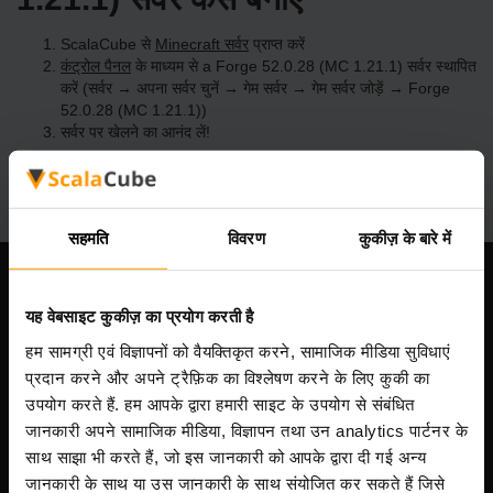
ScalaCube से
Minecraft सर्वर
प्राप्त करें
कंट्रोल पैनल
के माध्यम से a Forge 52.0.28 (MC 1.21.1) सर्वर स्थापित
करें (सर्वर → अपना सर्वर चुनें → गेम सर्वर → गेम सर्वर जोड़ें → Forge
52.0.28 (MC 1.21.1))
सर्वर पर खेलने का आनंद लें!
सहमति
विवरण
कुकीज़ के बारे में
हमारी कंपनी
यह वेबसाइट कुकीज़ का प्रयोग करती है
हम सामग्री एवं विज्ञापनों को वैयक्तिकृत करने, सामाजिक मीडिया सुविधाएं
प्रदान करने और अपने ट्रैफ़िक का विश्लेषण करने के लिए कुकी का
Scalable Hosting Solutions OÜ
उपयोग करते हैं. हम आपके द्वारा हमारी साइट के उपयोग से संबंधित
पंजीकरण कोड: 14652605
जानकारी अपने सामाजिक मीडिया, विज्ञापन तथा उन analytics पार्टनर के
VAT संख्या: EE102133820
साथ साझा भी करते हैं, जो इस जानकारी को आपके द्वारा दी गई अन्य
पता: Harju maakond, Tallinn, Kesklinna linnaosa,
जानकारी के साथ या उस जानकारी के साथ संयोजित कर सकते हैं जिसे