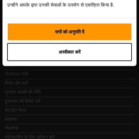
Vesivärava tn 50-201, 10152
उन्होंने आपके द्वारा उनकी सेवाओं के उपयोग से एकत्रित किया है.
सभी को अनुमति दें
त्वरित नेविगेशन
अस्वीकार करें
समीक्षा
संपर्क
गोपनीयता नीति
नियम और शर्तें
भुगतान वापसी की नीति
दुरुपयोग की रिपोर्ट करें
कंट्रोल पैनल
सहायता
नौकरियां
स्पॉन्सरशिप के लिए आवेदन करें