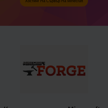
Хостинг На Сървър На Minecraft