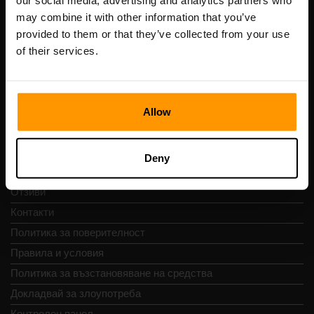
our social media, advertising and analytics partners who
Scalable Hosting Solutions OÜ
may combine it with other information that you’ve
Регистрационен код: 14652605
provided to them or that they’ve collected from your use
ДДС номер: EE102133820
of their services.
Адрес: Harju maakond, Tallinn, Kesklinna linnaosa,
Vesivärava tn 50-201, 10152
Allow
Бърза навигация
Deny
Отзиви
Контакти
Политика за поверителност
Правила и условия
Политика за възстановяване на средства
Докладвай за злоупотреба
Контролен панел