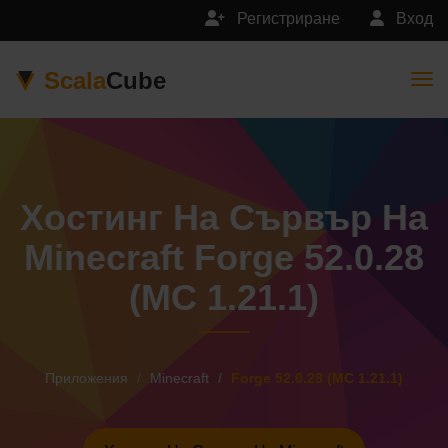
Регистриране
Вход
Scala
Cube
Togg
Хостинг На Сървър На
Minecraft Forge 52.0.28
(MC 1.21.1)
Приложения
Minecraft
Forge 52.0.28 (MC 1.21.1)