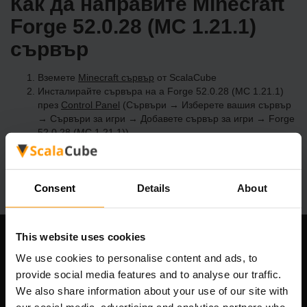
Как да направите Minecraft
Forge 52.0.28 (MC 1.21.1)
сървър
Вземете
Minecraft сървър
от ScalaCube
Инсталирайте сървъра на a Forge 52.0.28 (MC 1.21.1)
през
Control Panel
(Сървъри → Изберете вашия сървър
→ Сървъри за игри → Добавете сървър за игри → Forge
52.0.28 (MC 1.21.1))
Приятна игра на сървъра!
Consent
Details
About
This website uses cookies
Нашата компания
We use cookies to personalise content and ads, to
provide social media features and to analyse our traffic.
We also share information about your use of our site with