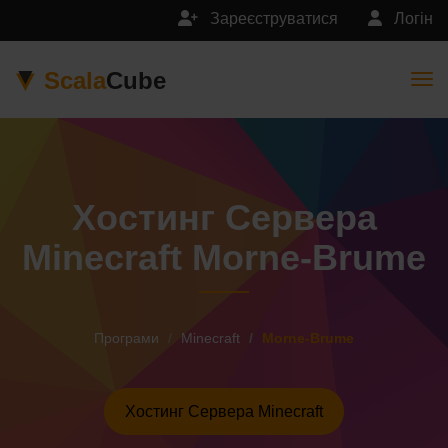
Зареєструватися
Логін
Scala
Cube
Togg
Хостинг Сервера
Minecraft Morne-Brume
Програми
Minecraft
Morne-Brume
Хостинг Сервера Minecraft