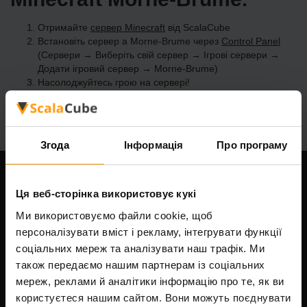
Отримайте
сервер Minecraft
від ScalaCube
Встановіть сервер a Morne-Brume через
Control Panel
(Сервери → Виберіть свій сервер → Ігрові сервери →
Додати ігровий сервер → Morne-Brume)
Насолоджуйтесь грою на сервері!
Згода
Інформація
Про програму
Наша компанія
Ця веб-сторінка використовує кукі
Ми використовуємо файли cookie, щоб
персоналізувати вміст і рекламу, інтегрувати функції
соціальних мереж та аналізувати наш трафік. Ми
Scalable Hosting Solutions OÜ
також передаємо нашим партнерам із соціальних
Код реєстрації: 14652605
ІПН: EE102133820
мереж, реклами й аналітики інформацію про те, як ви
Адреса: Harju maakond, Tallinn, Kesklinna linnaosa,
користуєтеся нашим сайтом. Вони можуть поєднувати