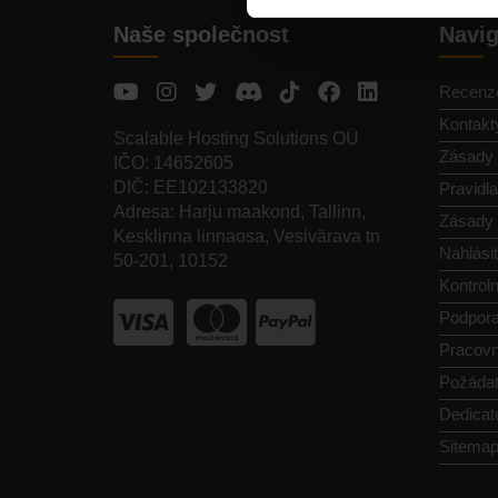
Naše společnost
Navi
Recenz
Kontakt
Scalable Hosting Solutions OÜ
Zásady 
IČO: 14652605
DIČ: EE102133820
Pravidl
Adresa: Harju maakond, Tallinn,
Zásady 
Kesklinna linnaosa, Vesivärava tn
Nahlásit
50-201, 10152
Kontroln
Podpor
Pracovn
Požádat
Dedicat
Sitema