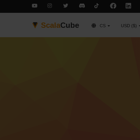
Scala
Cube
CS
USD ($)