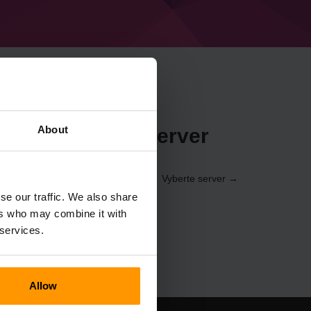
About
t Morne-Brume Server
řednictvím
ovládací panel
(Servery → Vyberte server →
orne-Brume)
se our traffic. We also share
ers who may combine it with
 services.
Allow