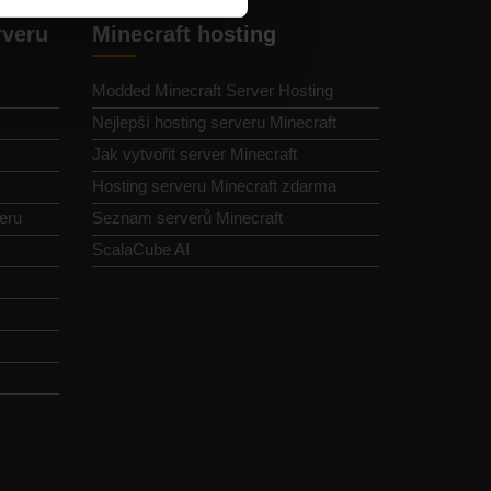
rveru
Minecraft hosting
Modded Minecraft Server Hosting
Nejlepší hosting serveru Minecraft
Jak vytvořit server Minecraft
Hosting serveru Minecraft zdarma
eru
Seznam serverů Minecraft
ScalaCube AI