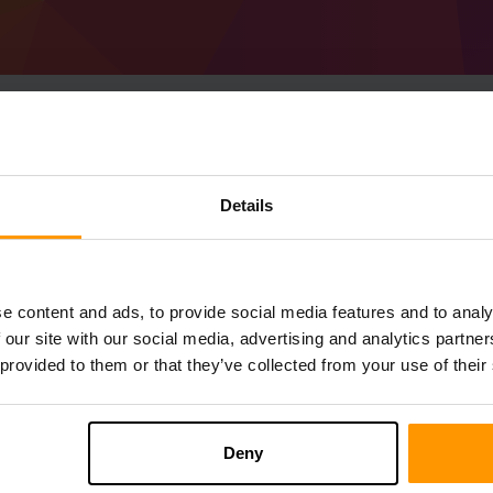
Details
Jak vyrobit Minecraf
Získejte
Minecraft server
Z ScalaCube
Nainstalujte a Morne-Brume server prost
Herní servery → Přidat herní server → M
e content and ads, to provide social media features and to analy
Užijte si hraní na serveru!
 our site with our social media, advertising and analytics partn
 provided to them or that they’ve collected from your use of their
Deny