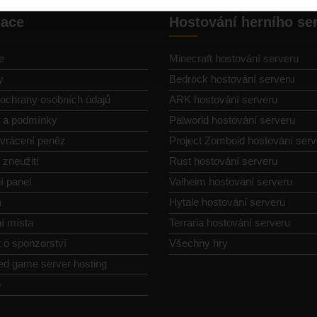
gace
Hostování herního se
e
Minecraft hostování serveru
y
Bedrock hostování serveru
ochrany osobních údajů
ARK hostování serveru
a a podmínky
Palworld hostování serveru
vrácení peněz
Project Zomboid hostování serv
 zneužití
Rust hostování serveru
í panel
Valheim hostování serveru
a
Hytale hostování serveru
í místa
Terraria hostování serveru
 o sponzorství
Všechny hry
ed game server hosting
p