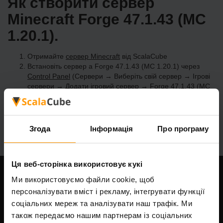
Як створити сервер
Minecraft Forge 47.1.43 (MC
1.20.1).
Отримайте
сервер Minecraft
від ScalaCube
Встановіть сервер a Forge 47.1.43 (MC 1.20.1) через
Control Panel
(Сервери → Виберіть свій сервер → Ігрові
сервери → Додати ігровий сервер → Forge 47.1.43 (MC
1.20.1))
Насолоджуйтесь грою на сервері!
Згода
Інформація
Про програму
Ця веб-сторінка використовує кукі
Ми використовуємо файли cookie, щоб
Наша компанія
персоналізувати вміст і рекламу, інтегрувати функції
соціальних мереж та аналізувати наш трафік. Ми
також передаємо нашим партнерам із соціальних