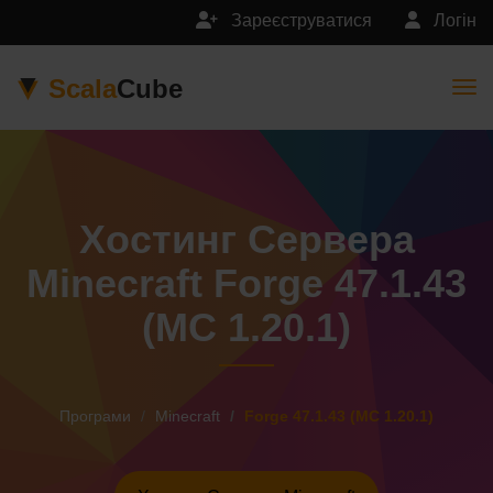
Зареєструватися
Логін
Scala
Cube
Togg
Хостинг Сервера
Minecraft Forge 47.1.43
(MC 1.20.1)
Програми
Minecraft
Forge 47.1.43 (MC 1.20.1)