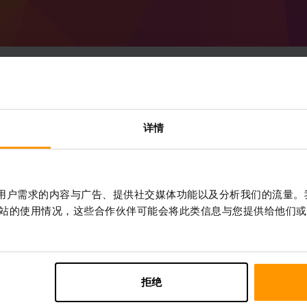
如何创建 Minecraft Forg
详情
服务器
从 ScalaCube 获取
Minecraft 服务器
通过
控制面板
安装%%游戏%%服务器 （服务
作贴合用户需求的内容与广告、提供社交媒体功能以及分析我们的流量
器 → Forge 47.1.43 (MC 1.20.1)）
站的使用情况，这些合作伙伴可能会将此类信息与您提供给他们或
享受在服务器上玩的乐趣!
拒绝