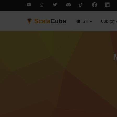
Scala
Cube
ZH
USD ($)