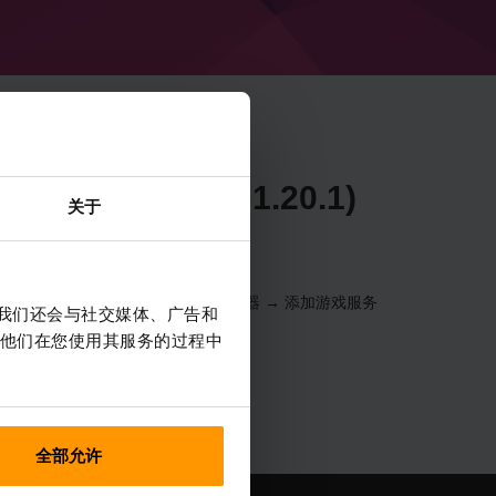
e 47.1.43 (MC 1.20.1)
关于
器 → 选择您的服务器 → 游戏服务器 → 添加游戏服务
。我们还会与社交媒体、广告和
他们在您使用其服务的过程中
全部允许