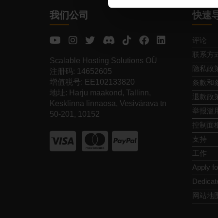
我们公司
快速
评论
联系方
Scalable Hosting Solutions OÜ
隐私政
注册码: 14652605
增值税号: EE102133820
条款和
地址: Harju maakond, Tallinn,
退款政
Kesklinna linnaosa, Vesivärava tn
举报滥
50-201, 10152
控制面
支持
工作
Apply f
Dedicat
网站地