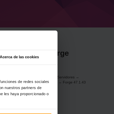
or Minecraft Forge
Acerca de las cookies
be
20.1) a través del
Panel de control
(Servidores →
 funciones de redes sociales
juegos → Agregar servidor de juegos → Forge 47.1.43
con nuestros partners de
ue les haya proporcionado o