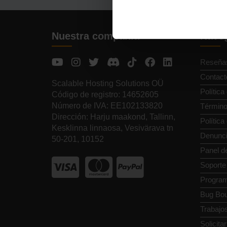
Nuestra compañía
Naveg
Reseña
Contact
Scalable Hosting Solutions OÜ
Política
Código de registro: 14652605
Número de IVA: EE102133820
Término
Dirección: Harju maakond, Tallinn,
Polític
Kesklinna linnaosa, Vesivärava tn
Denunci
50-201, 10152
Panel de
Soporte
Programa
Bug Bou
Trabajo
Solicita