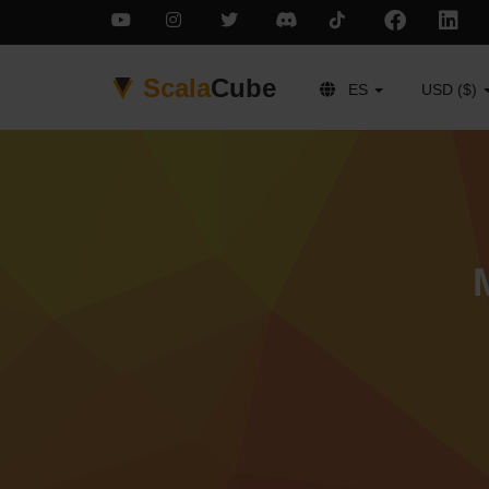
Scala
Cube
ES
USD ($)