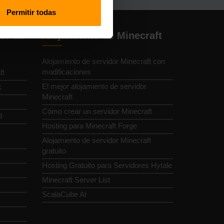
Permitir todas
or de
Alojamiento de Minecraft
Alojamiento de servidor Minecraft con
modificaciones
ft
El mejor alojamiento de servidor
k
Minecraft
Cómo crear un servidor Minecraft
d
Hosting para Minecraft Forge
Alojamiento de servidor Minecraft
gratuito
Hosting Gratuito para Servidores Hytale
Minecraft Server List
ScalaCube AI