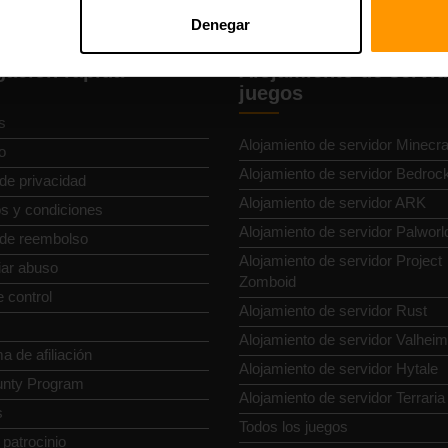
Denegar
ación rápida
Alojamiento de servid
juegos
s
Alojamiento de servidor Minecra
o
Alojamiento de servidor Bedroc
 de privacidad
Alojamiento de servidor ARK
s y condiciones
Alojamiento de servidor Palworl
a de reembolso
Alojamiento de servidor Project
ar abuso
Zomboid
 control
Alojamiento de servidor Rust
Alojamiento de servidor Valheim
 de afiliación
Alojamiento de servidor Hytale
nty Program
Alojamiento de servidor Terraria
s
Todos los juegos
r patrocinio