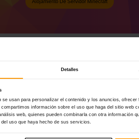
Alojamiento De Servidor Minecraft
Cómo hacer un servid
Detalles
47.1.43 (MC 1.20.1)
Obtenga
el servidor Minecraft
de ScalaCu
s
Instale el servidor a Forge 47.1.43 (MC 1.
b se usan para personalizar el contenido y los anuncios, ofrecer
Seleccione su servidor → Servidores de 
(MC 1.20.1))
s, compartimos información sobre el uso que haga del sitio web 
Disfrute jugando en el servidor!
 análisis web, quienes pueden combinarla con otra información q
r del uso que haya hecho de sus servicios.