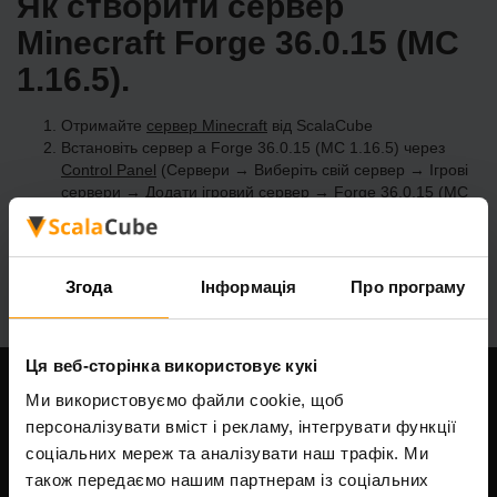
Як створити сервер
Minecraft Forge 36.0.15 (MC
1.16.5).
Отримайте
сервер Minecraft
від ScalaCube
Встановіть сервер a Forge 36.0.15 (MC 1.16.5) через
Control Panel
(Сервери → Виберіть свій сервер → Ігрові
сервери → Додати ігровий сервер → Forge 36.0.15 (MC
1.16.5))
Насолоджуйтесь грою на сервері!
Згода
Інформація
Про програму
Ця веб-сторінка використовує кукі
Ми використовуємо файли cookie, щоб
Наша компанія
персоналізувати вміст і рекламу, інтегрувати функції
соціальних мереж та аналізувати наш трафік. Ми
також передаємо нашим партнерам із соціальних