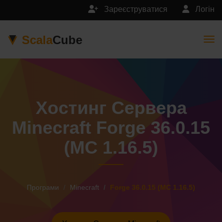
Зареєструватися
Логін
Scala
Cube
Togg
Хостинг Сервера
Minecraft Forge 36.0.15
(MC 1.16.5)
Програми
Minecraft
Forge 36.0.15 (MC 1.16.5)