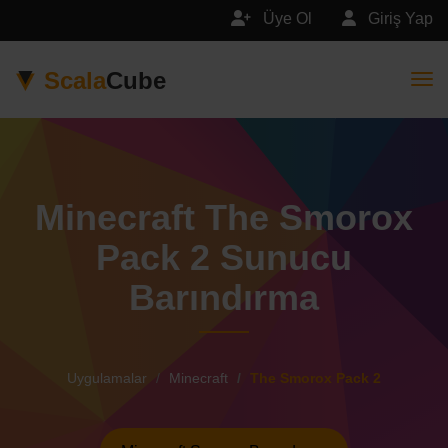
Üye Ol
Giriş Yap
Scala
Cube
Togg
Minecraft The Smorox
Pack 2 Sunucu
Barındırma
Uygulamalar
Minecraft
The Smorox Pack 2