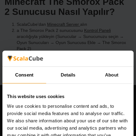
Minecraft The Smorox Pack
2 Sunucusu Nasıl Yapılır?
ScalaCube'dan
Minecraft Server
alın
a The Smorox Pack 2 sunucusunu
Kontrol Paneli
aracılığıyla yükleyin (Sunucular → Sunucunuzu seçin →
Oyun Sunucuları → Oyun Sunucusu Ekle → The Smorox
Pack 2)
Sunucuda oynamanın tadını çıkarın!
Consent
Details
About
This website uses cookies
Şirketimiz
We use cookies to personalise content and ads, to
provide social media features and to analyse our traffic.
We also share information about your use of our site with
our social media, advertising and analytics partners who
Scalable Hosting Solutions OÜ
may combine it with other information that you’ve
Tescil kodu: 14652605