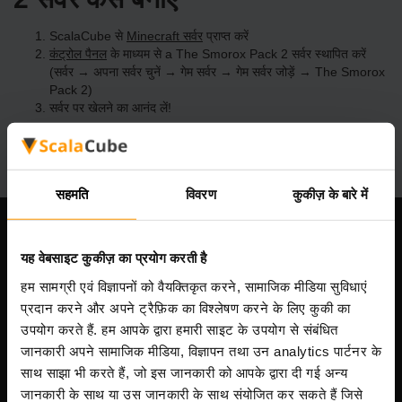
ScalaCube से
Minecraft सर्वर
प्राप्त करें
कंट्रोल पैनल
के माध्यम से a The Smorox Pack 2 सर्वर स्थापित करें
(सर्वर → अपना सर्वर चुनें → गेम सर्वर → गेम सर्वर जोड़ें → The Smorox
Pack 2)
सर्वर पर खेलने का आनंद लें!
सहमति
विवरण
कुकीज़ के बारे में
हमारी कंपनी
यह वेबसाइट कुकीज़ का प्रयोग करती है
हम सामग्री एवं विज्ञापनों को वैयक्तिकृत करने, सामाजिक मीडिया सुविधाएं
प्रदान करने और अपने ट्रैफ़िक का विश्लेषण करने के लिए कुकी का
Scalable Hosting Solutions OÜ
उपयोग करते हैं. हम आपके द्वारा हमारी साइट के उपयोग से संबंधित
पंजीकरण कोड: 14652605
जानकारी अपने सामाजिक मीडिया, विज्ञापन तथा उन analytics पार्टनर के
VAT संख्या: EE102133820
साथ साझा भी करते हैं, जो इस जानकारी को आपके द्वारा दी गई अन्य
पता: Harju maakond, Tallinn, Kesklinna linnaosa,
जानकारी के साथ या उस जानकारी के साथ संयोजित कर सकते हैं जिसे