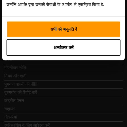
Vesivärava tn 50-201, 10152
उन्होंने आपके द्वारा उनकी सेवाओं के उपयोग से एकत्रित किया है.
सभी को अनुमति दें
त्वरित नेविगेशन
अस्वीकार करें
समीक्षा
संपर्क
गोपनीयता नीति
नियम और शर्तें
भुगतान वापसी की नीति
दुरुपयोग की रिपोर्ट करें
कंट्रोल पैनल
सहायता
नौकरियां
स्पॉन्सरशिप के लिए आवेदन करें