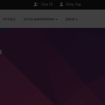
Üye Ol
Giriş Yap
HYTALE
OYUN BARINDIRMA
DAHA
u