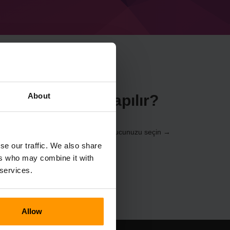
About
nucusu Nasıl Yapılır?
cılığıyla yükleyin (Sunucular → Sunucunuzu seçin →
 → Gwerlum)
se our traffic. We also share
ers who may combine it with
 services.
Allow