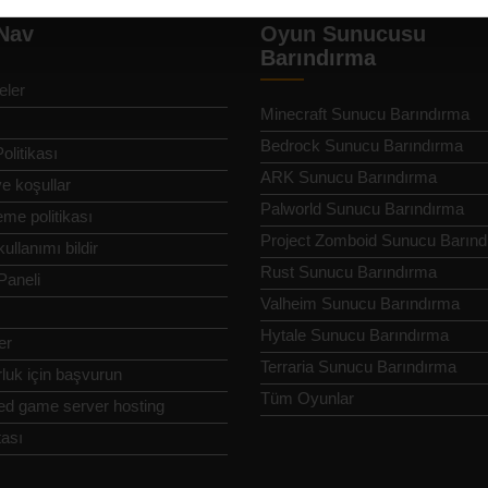
 Nav
Oyun Sunucusu
Barındırma
eler
Minecraft Sunucu Barındırma
Bedrock Sunucu Barındırma
Politikası
ARK Sunucu Barındırma
ve koşullar
Palworld Sunucu Barındırma
me politikası
Project Zomboid Sunucu Barın
ullanımı bildir
Rust Sunucu Barındırma
Paneli
Valheim Sunucu Barındırma
Hytale Sunucu Barındırma
er
Terraria Sunucu Barındırma
luk için başvurun
Tüm Oyunlar
ed game server hosting
tası