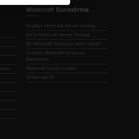
Minecraft Barındırma
Modifiye Minecraft Server Hosting
En İyi Minecraft Server Hosting
Bir Minecraft Sunucusu Nasıl Yapılır?
Ücretsiz Minecraft Sunucusu
Barındırma
Minecraft Sunucu Listesi
dırma
ScalaCube AI