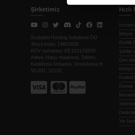
Şirketimiz
Hızlı
İncelem
İletişim
Scalable Hosting Solutions OÜ
Gizlilik 
Tescil kodu: 14652605
KDV numarası: EE102133820
Şartlar 
Adres: Harju maakond, Tallinn,
Geri öde
Kesklinna linnaosa, Vesivärava tn
Kötüye k
50-201, 10152
Kontrol 
Destek
Meslekl
Sponsor
Dedicat
Yer hari