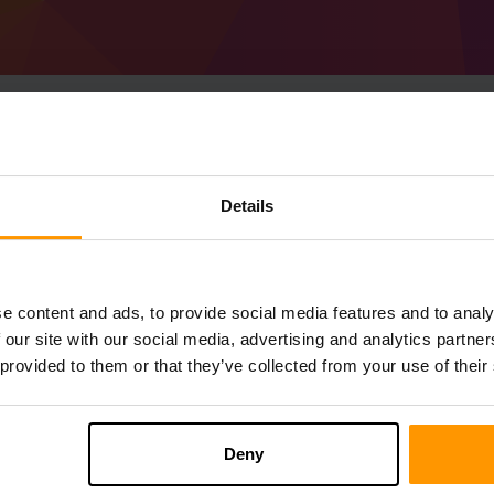
Details
Minecraft Gwerlum Su
ScalaCube'dan
Minecraft Server
alın
a Gwerlum sunucusunu
Kontrol Paneli
ara
Oyun Sunucuları → Oyun Sunucusu Ekle
e content and ads, to provide social media features and to analy
Sunucuda oynamanın tadını çıkarın!
 our site with our social media, advertising and analytics partn
 provided to them or that they’ve collected from your use of their
Deny