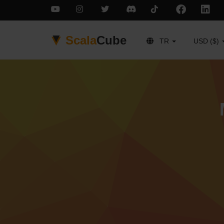
Scala
Cube
TR
USD ($)