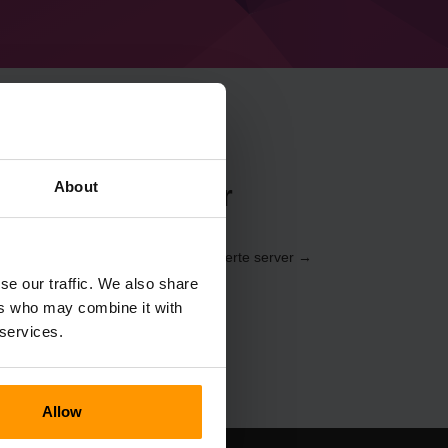
About
t Gwerlum Server
ctvím
ovládací panel
(Servery → Vyberte server →
werlum)
se our traffic. We also share
ers who may combine it with
 services.
Allow