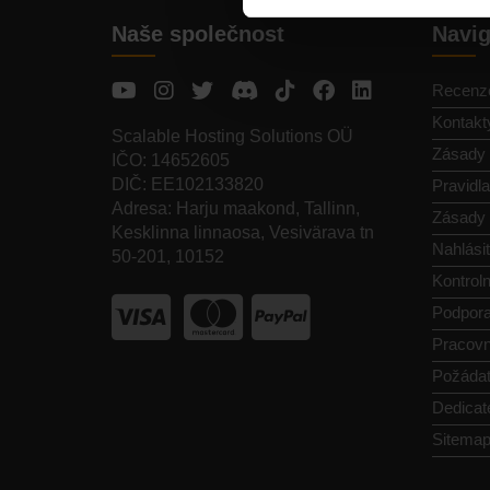
Naše společnost
Navi
Recenz
Kontakt
Scalable Hosting Solutions OÜ
Zásady 
IČO: 14652605
DIČ: EE102133820
Pravidl
Adresa: Harju maakond, Tallinn,
Zásady 
Kesklinna linnaosa, Vesivärava tn
Nahlásit
50-201, 10152
Kontroln
Podpor
Pracovn
Požádat
Dedicat
Sitema