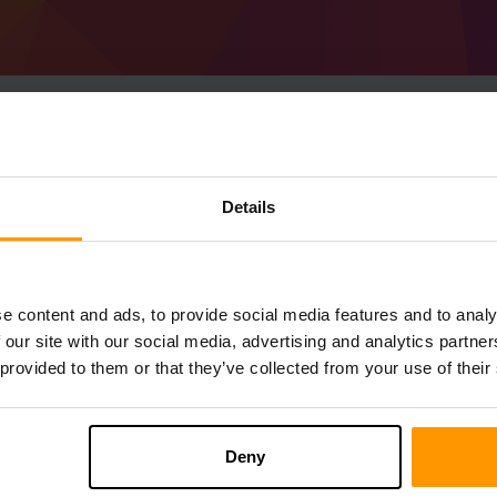
Details
Jak vyrobit Minecraf
Získejte
Minecraft server
Z ScalaCube
Nainstalujte a Gwerlum server prostředni
Herní servery → Přidat herní server → G
e content and ads, to provide social media features and to analy
Užijte si hraní na serveru!
 our site with our social media, advertising and analytics partn
 provided to them or that they’ve collected from your use of their
Deny