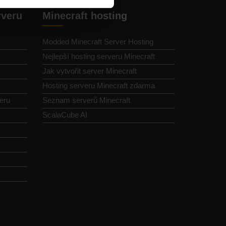
rveru
Minecraft hosting
Modded Minecraft Server Hosting
Nejlepší hosting serveru Minecraft
Jak vytvořit server Minecraft
Hosting serveru Minecraft zdarma
eru
Seznam serverů Minecraft
ScalaCube AI