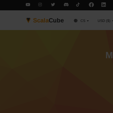
Scala
Cube
CS
USD ($)
M