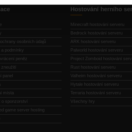
gace
Hostování herního se
e
Minecraft hostování serveru
y
Bedrock hostování serveru
ochrany osobních údajů
ARK hostování serveru
a a podmínky
Palworld hostování serveru
vrácení peněz
Project Zomboid hostování serv
 zneužití
Rust hostování serveru
í panel
Valheim hostování serveru
a
Hytale hostování serveru
í místa
Terraria hostování serveru
 o sponzorství
Všechny hry
ed game server hosting
p