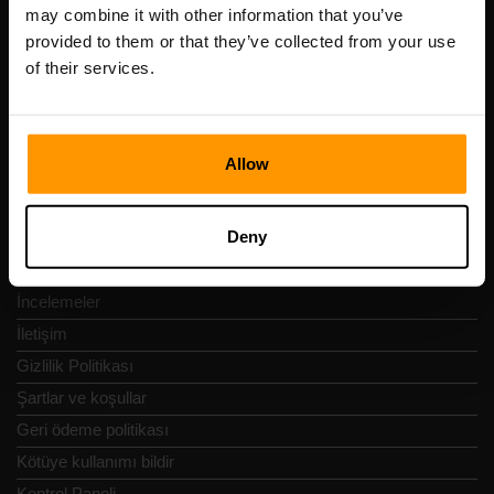
Scalable Hosting Solutions OÜ
may combine it with other information that you’ve
Tescil kodu: 14652605
provided to them or that they’ve collected from your use
KDV numarası: EE102133820
of their services.
Adres: Harju maakond, Tallinn, Kesklinna linnaosa,
Vesivärava tn 50-201, 10152
Allow
Deny
Hızlı Nav
İncelemeler
İletişim
Gizlilik Politikası
Şartlar ve koşullar
Geri ödeme politikası
Kötüye kullanımı bildir
Kontrol Paneli