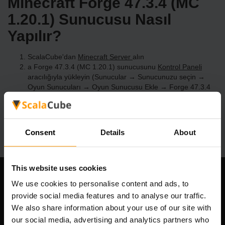
Minecraft Forge 47.3.4 (MC
1.20.1) Sunucusu Nasıl
Yapılır?
ScalaCube'dan
Minecraft Server
alın
a Forge 47.3.4 (MC 1.20.1) sunucusunu
Kontrol Paneli
aracılığıyla yükleyin (Sunucular → Sunucunuzu seçin →
Oyun Sunucuları → Oyun Sunucusu Ekle → Forge 47.3.4
(MC 1.20.1))
Sunucuda oynamanın tadını çıkarın!
Consent
Details
About
This website uses cookies
Şirketimiz
We use cookies to personalise content and ads, to
provide social media features and to analyse our traffic.
We also share information about your use of our site with
our social media, advertising and analytics partners who