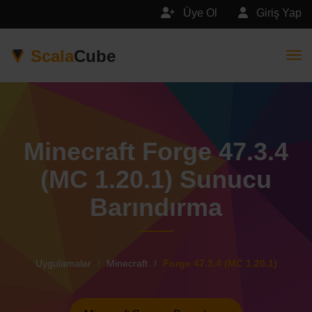
Üye Ol
Giriş Yap
Scala
Cube
Togg
Minecraft Forge 47.3.4
(MC 1.20.1) Sunucu
Barındırma
Uygulamalar
Minecraft
Forge 47.3.4 (MC 1.20.1)