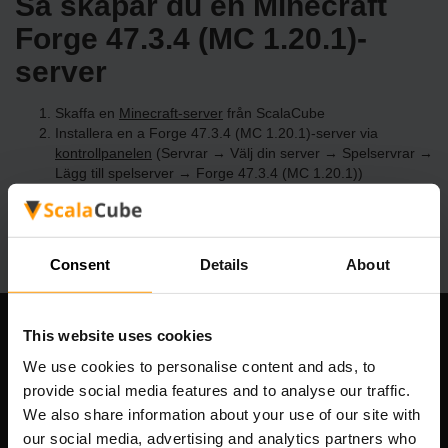
Så skapar du en Minecraft
Forge 47.3.4 (MC 1.20.1)-
server
Skaffa en
Minecraft-server
från ScalaCube
Installera en a Forge 47.3.4 (MC 1.20.1)-server via
kontrollpanelen
(Servrar → Välj din server → Spelservrar →
Lägg till spelserver → Forge 47.3.4 (MC 1.20.1))
Roa dig med att spela på servern!
Consent
Details
About
This website uses cookies
Vårt företag
We use cookies to personalise content and ads, to
provide social media features and to analyse our traffic.
We also share information about your use of our site with
Scalable Hosting Solutions OÜ
our social media, advertising and analytics partners who