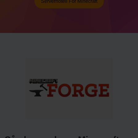
Serverhotell För Minecraft