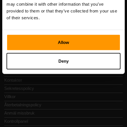
Registreringskod: 14652605
may combine it with other information that you’ve
Momsregistreringsnummer: EE102133820
provided to them or that they’ve collected from your use
Adress: Harju maakond, Tallinn, Kesklinna linnaosa,
of their services.
Vesivärava tn 50-201, 10152
Allow
Snabbnavigering
Deny
Recensioner
Kontakter
Sekretesspolicy
Villkor
Återbetalningspolicy
Anmäl missbruk
Kontrollpanel