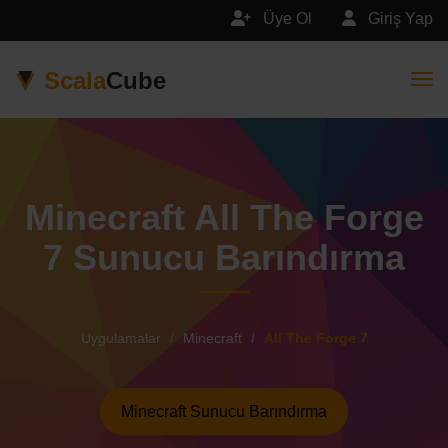
Üye Ol
Giriş Yap
Scala
Cube
Togg
Minecraft All The Forge
7 Sunucu Barındırma
Uygulamalar
Minecraft
All The Forge 7
Minecraft Sunucu Barındırma