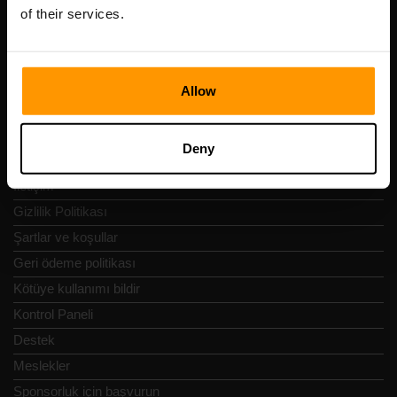
Vesivärava tn 50-201, 10152
of their services.
Allow
Hızlı Nav
Deny
İncelemeler
İletişim
Gizlilik Politikası
Şartlar ve koşullar
Geri ödeme politikası
Kötüye kullanımı bildir
Kontrol Paneli
Destek
Meslekler
Sponsorluk için başvurun