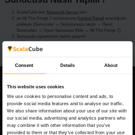
ScalaCube'dan
Minecraft Server
alın
an All The Forge 7 sunucusunu
Kontrol Paneli
aracılığıyla
yükleyin (Sunucular → Sunucunuzu seçin → Oyun
Sunucuları → Oyun Sunucusu Ekle → All The Forge 7)
Sunucuda oynamanın tadını çıkarın!
Consent
Details
About
Şirketimiz
This website uses cookies
We use cookies to personalise content and ads, to
provide social media features and to analyse our traffic.
Scalable Hosting Solutions OÜ
We also share information about your use of our site with
Tescil kodu: 14652605
our social media, advertising and analytics partners who
KDV numarası: EE102133820
may combine it with other information that you’ve
Adres: Harju maakond, Tallinn, Kesklinna linnaosa,
provided to them or that they’ve collected from your use