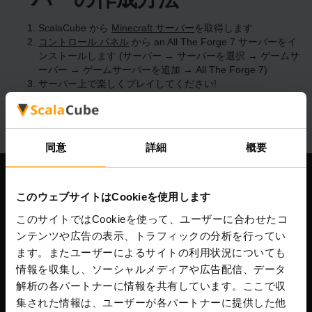
ScalaCube から
Minecraft サーバー
を取得します
コントロール パネル
から an All The Forge 7 サーバーをイ
ンストールします (サーバー → サーバーを選択 → ゲームサ
ーバー → ゲームサーバーを追加 → All The Forge 7)
サーバー上で楽しくプレイしてください!
同意
詳細
概要
当社
このウェブサイトはCookieを使用します
このサイトではCookieを使って、ユーザーに合わせたコ
ンテンツや広告の表示、トラフィックの分析を行ってい
ます。またユーザーによるサイトの利用状況についても
Scalable Hosting Solutions OÜ
情報を収集し、ソーシャルメディアや広告配信、データ
登録コード: 14652605
VAT番号: EE102133820
解析の各パートナーに情報を共有しています。ここで収
住所: Harju maakond, Tallinn, Kesklinna linnaosa,
集された情報は、ユーザーが各パートナーに提供した他