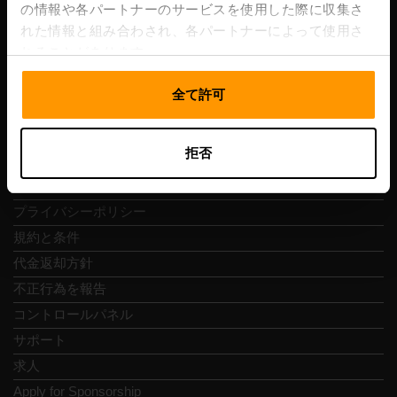
Vesivärava tn 50-201, 10152
の情報や各パートナーのサービスを使用した際に収集さ
れた情報と組み合わされ、各パートナーによって使用さ
れることがあります。
全て許可
クイックナビ
拒否
レビュー
連絡先
プライバシーポリシー
規約と条件
代金返却方針
不正行為を報告
コントロールパネル
サポート
求人
Apply for Sponsorship