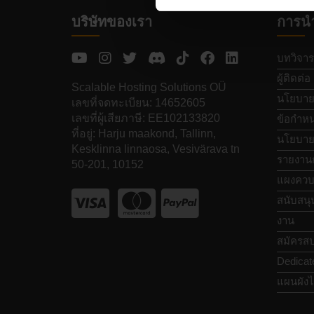
บริษัทของเรา
การน
บทวิจาร
ผู้ติดต่อ
Scalable Hosting Solutions OÜ
นโยบายค
เลขที่จดทะเบียน: 14652605
เลขที่ผู้เสียภาษี: EE102133820
ข้อกำหน
ที่อยู่: Harju maakond, Tallinn,
นโยบายก
Kesklinna linnaosa, Vesivärava tn
รายงาน
50-201, 10152
แผงควบ
สนับสนุ
งาน
สมัครสป
Dedicat
แผนผังไ