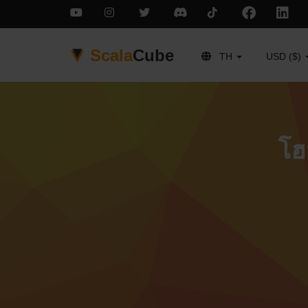
Scala
Cube
TH
USD ($)
โฮ