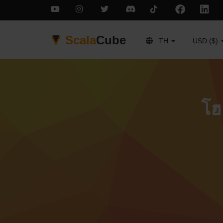
Scala
Cube
TH
USD ($)
โฮ