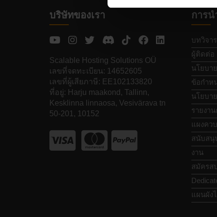
บริษัทของเรา
การน
บทวิจาร
ผู้ติดต่อ
Scalable Hosting Solutions OÜ
นโยบายค
เลขที่จดทะเบียน: 14652605
เลขที่ผู้เสียภาษี: EE102133820
ข้อกำหน
ที่อยู่: Harju maakond, Tallinn,
นโยบายก
Kesklinna linnaosa, Vesivärava tn
รายงาน
50-201, 10152
แผงควบ
สนับสนุ
งาน
สมัครสป
Dedicat
แผนผังไ