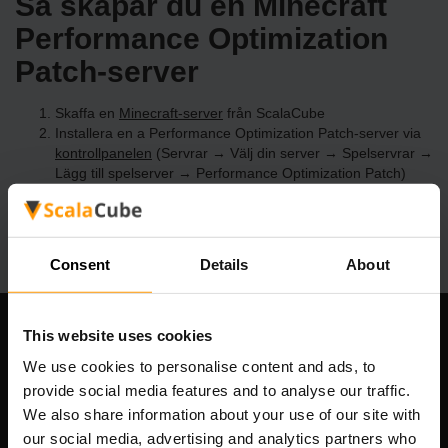
Så skapar du en Minecraft
Performance Optimization
Patch-server
Skaffa en
Minecraft-server
från ScalaCube
Installera en a Performance Optimization Patch-server via
kontrollpanelen
(Servrar → Välj din server → Spelservrar →
Lägg till spelserver → Performance Optimization Patch)
Roa dig med att spela på servern!
Consent
Details
About
This website uses cookies
Vårt företag
We use cookies to personalise content and ads, to
provide social media features and to analyse our traffic.
We also share information about your use of our site with
Scalable Hosting Solutions OÜ
our social media, advertising and analytics partners who