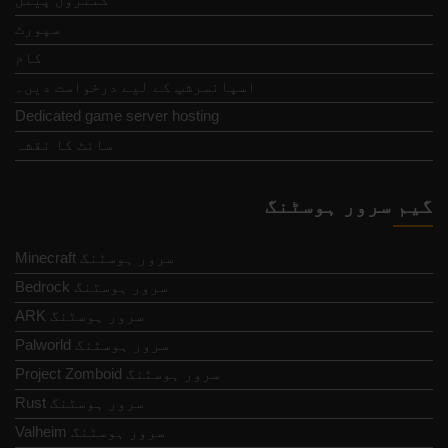
سپورٹ
کام
اسپانسرشپ کے لیے درخواست دیں۔
Dedicated game server hosting
سائٹ کا نقشہ
گیم سرور ہوسٹنگ
Minecraft سرور ہوسٹنگ
Bedrock سرور ہوسٹنگ
ARK سرور ہوسٹنگ
Palworld سرور ہوسٹنگ
Project Zomboid سرور ہوسٹنگ
Rust سرور ہوسٹنگ
Valheim سرور ہوسٹنگ