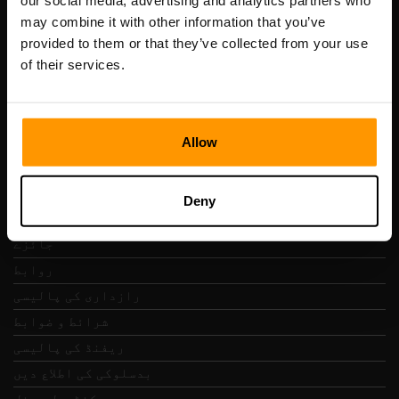
our social media, advertising and analytics partners who
Scalable Hosting Solutions OÜ
may combine it with other information that you’ve
رجسٹریشن کوڈ: 14652605
provided to them or that they’ve collected from your use
VAT نمبر: EE102133820
of their services.
پتہ: Harju maakond, Tallinn, Kesklinna linnaosa,
Vesivärava tn 50-201, 10152
Allow
فوری نیویگیشن
Deny
جائزے
روابط
رازداری کی پالیسی
شرائط و ضوابط
ریفنڈ کی پالیسی
بدسلوکی کی اطلاع دیں
کنٹرول پینل