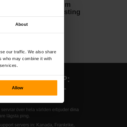
Valheim
Serverhosting
About
se our traffic. We also share
ers who may combine it with
 services.
r finns våra SCP:
cret Laboratory-
Allow
rverhotell
 servrar över hela världen erbjuder dina
are lägsta ping.
upport servers in: Kanada, Frankrike,