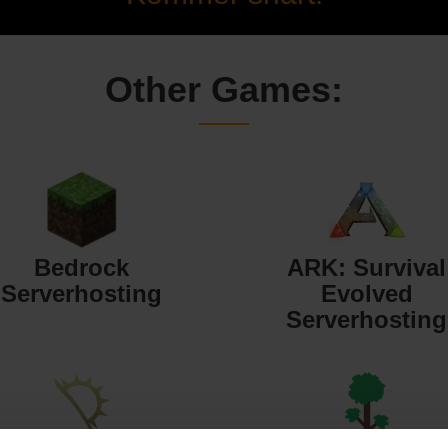
Other Games:
Bedrock
ARK: Survival
Serverhosting
Evolved
Serverhosting