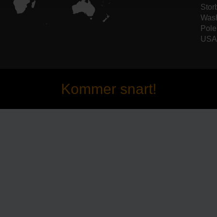
Stor
Wash
Pole
USA 
Kommer snart!