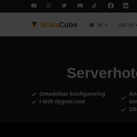
Scala
Cube
SE
USD ($)
Serverhot
Omedelbar konfigurering
Än
I drift dygnet runt
ser
SS