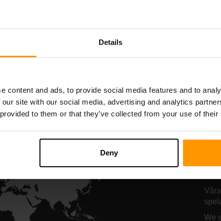
Starbound
Terraria
Serverhosting
Serverhosting
Details
All Games
e content and ads, to provide social media features and to analy
 our site with our social media, advertising and analytics partn
 provided to them or that they’ve collected from your use of their
Hä
Se
Deny
se
Våra
spel
We s