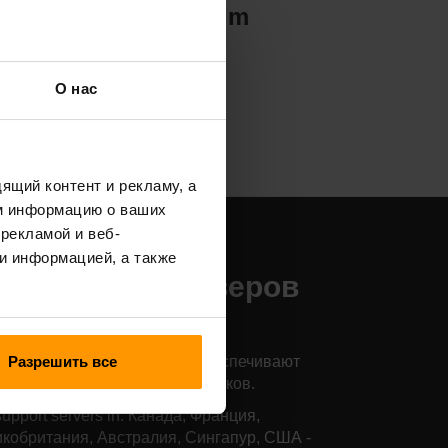
Valheim
О нас
ящий контент и рекламу, а
м информацию о ваших
рекламой и веб-
аши места
и информацией, а также
азмещения серверов
relicts
Разрешить все
и серверы по всему миру обеспечивают
й низкий пинг для ваших игроков.
upport servers in: Канада, Франция,
кобритания, Австралия, Сингапур, США -