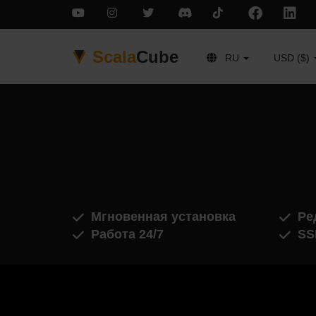
Scala
Cube
RU
USD ($)
Мгновенная установка
Ре
Работа 24/7
SS