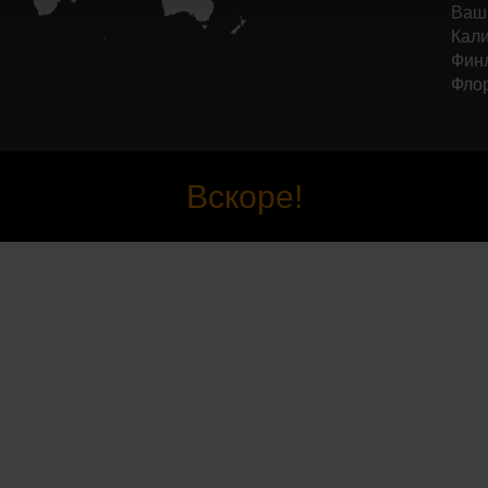
Ваши
Кали
Финл
Фло
Вскоре!