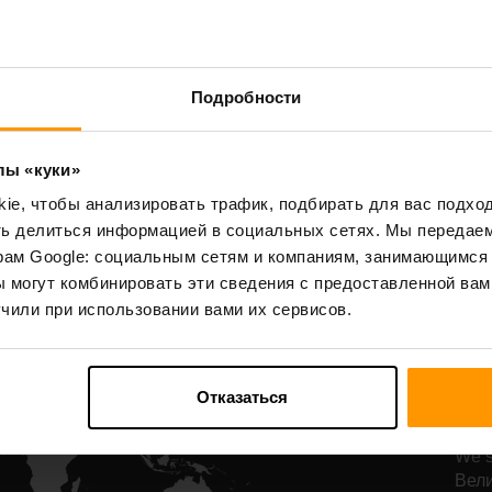
Starbound
Terraria
Подробности
All Games
лы «куки»
e, чтобы анализировать трафик, подбирать для вас подход
ть делиться информацией в социальных сетях. Мы передае
рам Google: социальным сетям и компаниям, занимающимся 
Н
 могут комбинировать эти сведения с предоставленной вам
р
чили при использовании вами их сервисов.
De
Отказаться
Наш
самы
We s
Вели