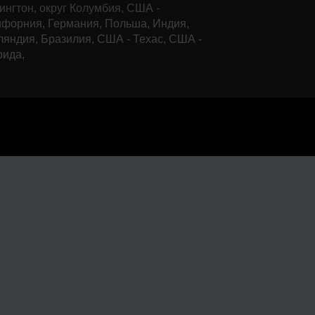
нгтон, округ Колумбия, США -
форния, Германия, Польша, Индия,
яндия, Бразилия, США - Техас, США -
рида,