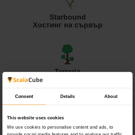
Starbound
Хостинг на сървър
Terraria
Хостинг на сървър
Consent
Details
About
This website uses cookies
Valheim
We use cookies to personalise content and ads, to
Хостинг на сървър
provide social media features and to analyse our traffic.